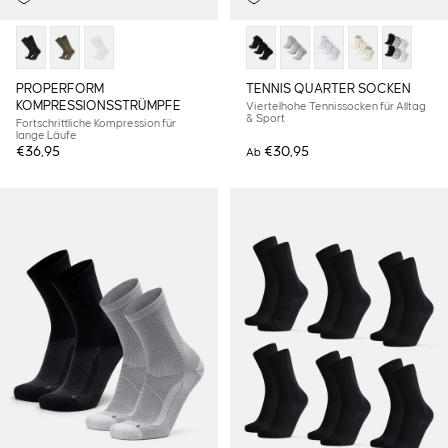
PROPERFORM
TENNIS QUARTER SOCKEN
KOMPRESSIONSSTRÜMPFE
Viertelhohe Tennissocken für Alltag
& Sport
Fortschrittliche Kompression für
lange Läufe
€36,95
€30,95
Ab