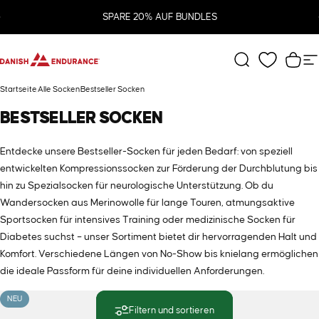
Direkt zum Inhalt
Pause Diashow
SPARE 20% AUF BUNDLES
DANISH ENDURANCE
Suche
Ware
S
Startseite
Alle Socken
Bestseller Socken
BESTSELLER
SOCKEN
Entdecke unsere Bestseller-Socken für jeden Bedarf: von speziell
entwickelten Kompressionssocken zur Förderung der Durchblutung bis
hin zu Spezialsocken für neurologische Unterstützung. Ob du
Wandersocken aus Merinowolle für lange Touren, atmungsaktive
Sportsocken für intensives Training oder medizinische Socken für
Diabetes suchst – unser Sortiment bietet dir hervorragenden Halt und
Komfort. Verschiedene Längen von No-Show bis knielang ermöglichen
die ideale Passform für deine individuellen Anforderungen.
NEU
BESTSELLER
Filtern und sortieren