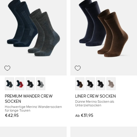
PREMIUM WANDER CREW
LINER CREW SOCKEN
SOCKEN
Dünne Merino Socken als
Unterziehsocken
Hochwertige Merino Wandersocken
für lange Touren
€42,95
€31,95
Ab