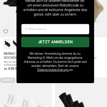
Melde dich für unseren Newsletter an,
um einen exklusiven Rabattcode zu
erhalten und dir exklusive Angebote das
ganze Jahr über zu sichern.
JETZT ANMELDEN
Mit deiner Anmeldung stimmst du zu,
MERINO KNOPF CREW
ALPACA CREW SOCKEN
Marketing-E-Mails an die angegebene
SOCKEN
Warme Alpaka-Socken für den
Alltag
Adresse zu erhalten. Du kannst dich jederzeit
Merino Socken mit Knopf zur
Aufbewahrung
wieder abmelden. Sieh dir unsere
€38,95
€36,95
Ab
Datenschutzerklärung
an.
BAMBUS
BESTSELLER