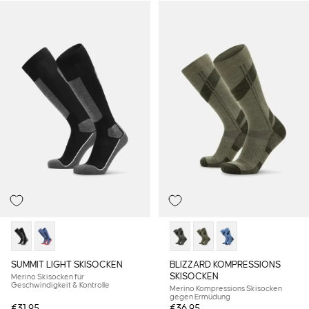
Produkt ansehen
SUMMIT LIGHT SKISOCKEN
BLIZZARD KOMPRESSIONS
SKISOCKEN
Merino Skisocken für
Geschwindigkeit & Kontrolle
Merino Kompressions Skisocken
gegen Ermüdung
€31,95
€36,95