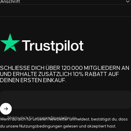
Anschrift
SCHLIESSE DICH ÜBER 120.000 MITGLIEDERN AN U
ND ERHALTE ZUSÄTZLICH 10% RABATT AUF D
EINEN ERSTEN EINKAUF.
Melde dich für unseren Newsletter an
Wenn du dich für unseren Newsletter anmeldest, bestätigst du, dass
du unsere Nutzungsbedingungen gelesen und akzeptiert hast.