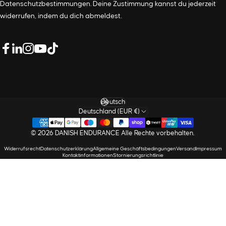
Datenschutzbestimmungen
. Deine Zustimmung kannst du jederzeit
widerrufen, indem du dich abmeldest.
LinkedIn
Facebook
Instagram
YouTube
TikTok
Sprache
Deutschland (EUR €)
© 2026 DANISH ENDURANCE Alle Rechte vorbehalten.
Widerrufsrecht
Datenschutzerklärung
Allgemeine Geschäftsbedingungen
Versand
Impressum
Kontaktinformationen
Stornierungsrichtlinie