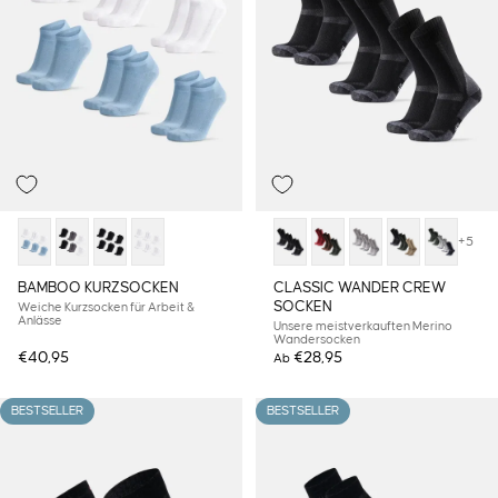
+5
BAMBOO KURZSOCKEN
CLASSIC WANDER CREW
SOCKEN
Weiche Kurzsocken für Arbeit &
Anlässe
Unsere meistverkauften Merino
Wandersocken
€40,95
€28,95
Ab
BESTSELLER
BESTSELLER