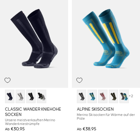
+2
CLASSIC WANDER KNIEHOHE
ALPINE SKISOCKEN
SOCKEN
Merino Skisocken für Wärme auf der
Piste
Unsere meistverkauften Merino
Wanderkniestrümpfe
€30,95
€38,95
Ab
Ab