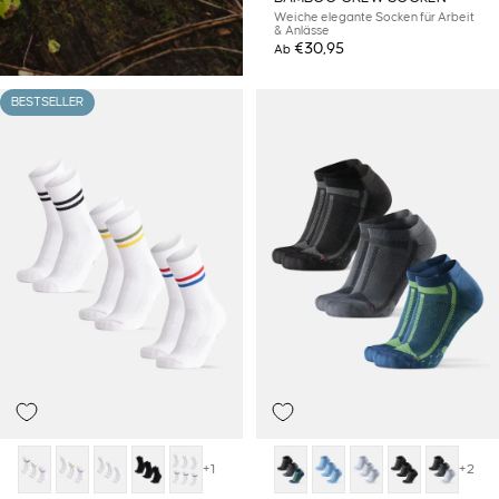
Weiche elegante Socken für Arbeit
& Anlässe
€30,95
Ab
BESTSELLER
+1
+2