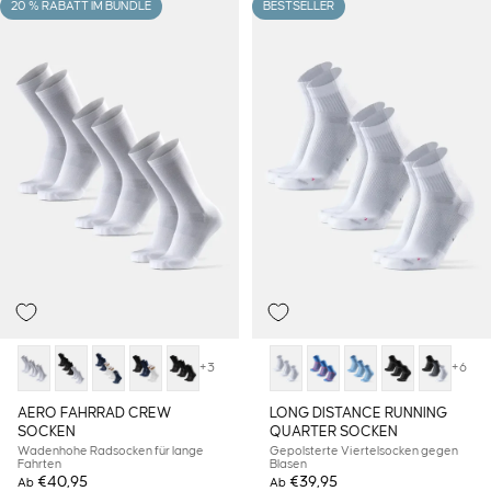
20 % RABATT IM BUNDLE
BESTSELLER
+3
+6
AERO FAHRRAD CREW
LONG DISTANCE RUNNING
SOCKEN
QUARTER SOCKEN
Wadenhohe Radsocken für lange
Gepolsterte Viertelsocken gegen
Fahrten
Blasen
€40,95
€39,95
Ab
Ab