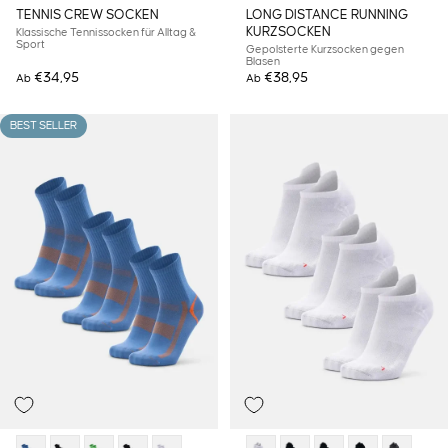
TENNIS CREW SOCKEN
LONG DISTANCE RUNNING
KURZSOCKEN
Klassische Tennissocken für Alltag &
Sport
Gepolsterte Kurzsocken gegen
Blasen
€34,95
€38,95
Ab
Ab
BEST SELLER