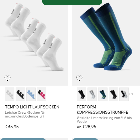
+3
TEMPO LIGHT LAUFSOCKEN
PERFORM
KOMPRESSIONSSTRÜMPFE
Leichte Crew-Socken für
maximales Bodengefühl
Gezielte Unterstützung von Fuß bis
Wade
€35,95
€28,95
Ab