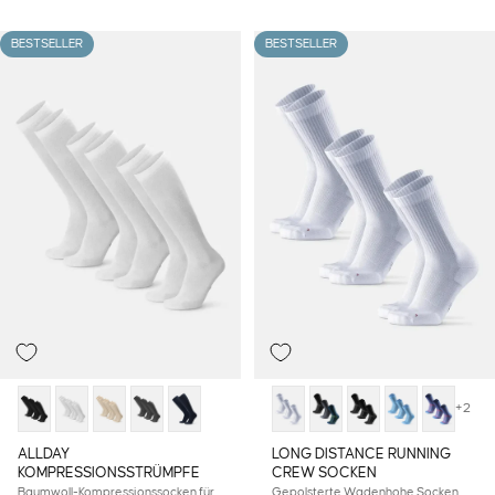
BESTSELLER
BESTSELLER
+2
ALLDAY
LONG DISTANCE RUNNING
KOMPRESSIONSSTRÜMPFE
CREW SOCKEN
Baumwoll-Kompressionssocken für
Gepolsterte Wadenhohe Socken