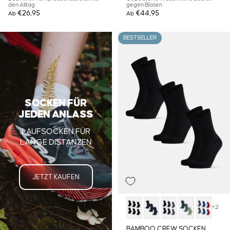
den Alltag
gegen Blasen
€26,95
€44,95
Ab
Ab
BESTSELLER
SOCKEN FÜR
JEDEN ANLASS
LAUFSOCKEN FÜR
LANGE DISTANZEN
JETZT KAUFEN
+2
BAMBOO CREW SOCKEN