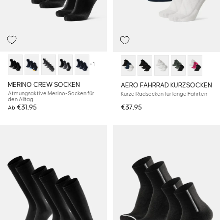
+1
MERINO CREW SOCKEN
AERO FAHRRAD KURZSOCKEN
Atmungsaktive Merino-Socken für
Kurze Radsocken für lange Fahrten
den Alltag
€31,95
€37,95
Ab