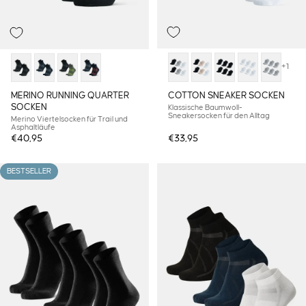
+1
COTTON SNEAKER SOCKEN
MERINO RUNNING QUARTER
SOCKEN
Klassische Baumwoll-
Sneakersocken für den Alltag
Merino Viertelsocken für Trail und
Asphaltläufe
€40,95
€33,95
BESTSELLER