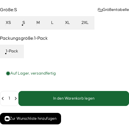
Größe
Größe:
S
Größentabelle
XS
S
M
L
XL
2XL
Packungsgröße
Packungsgröße:
1-Pack
1-Pack
Auf Lager, versandfertig
Anzahl
In den Warenkorb legen
Zur Wunschliste hinzufügen