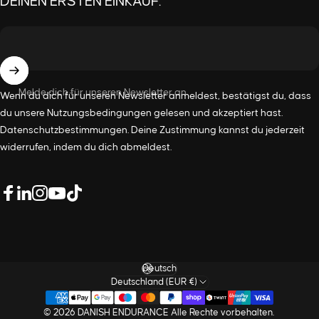
EINEN ERSTEN EINKAUF.
Melde dich für unseren Newsletter an
Wenn du dich für unseren Newsletter anmeldest, bestätigst du, dass
du unsere Nutzungsbedingungen gelesen und akzeptiert hast.
Datenschutzbestimmungen
. Deine Zustimmung kannst du jederzeit
widerrufen, indem du dich abmeldest.
LinkedIn
Facebook
Instagram
YouTube
TikTok
Sprache
Deutschland (EUR €)
© 2026 DANISH ENDURANCE Alle Rechte vorbehalten.