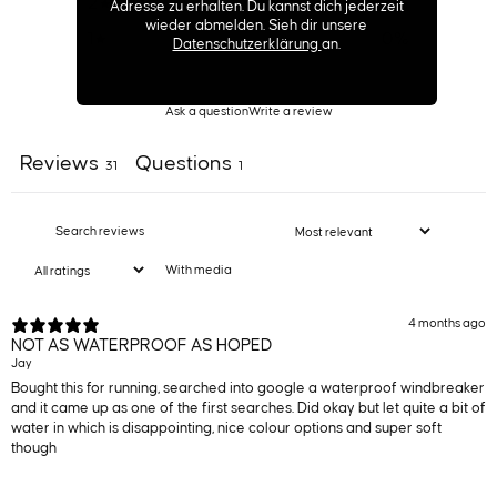
2
3
%
Adresse zu erhalten. Du kannst dich jederzeit
wieder abmelden. Sieh dir unsere
1
0
%
Datenschutzerklärung
an.
Ask a question
Write a review
Reviews
Questions
31
1
With media
4 months ago
NOT AS WATERPROOF AS HOPED
Jay
Bought this for running, searched into google a waterproof windbreaker
and it came up as one of the first searches. Did okay but let quite a bit of
water in which is disappointing, nice colour options and super soft
though