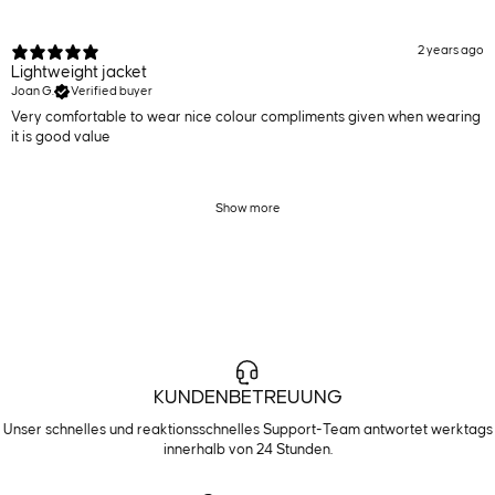
2 years ago
Lightweight jacket
Joan G.
Verified buyer
Very comfortable to wear nice colour compliments given when wearing
it is good value
Show more
KUNDENBETREUUNG
Unser schnelles und reaktionsschnelles Support-Team antwortet werktags
innerhalb von 24 Stunden.