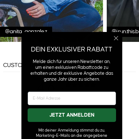
@anita_gonzale.z
@i.run.this.
DEIN EXKLUSIVER RABATT
Melde dich für unseren Newsletter an,
CUSTOMER REVIEWS
um einen exklusiven Rabattcode zu
erhalten und dir exklusive Angebote das
ganze Jahr über zu sichern.
4.6
/ 5
31 reviews
5
71
%
JETZT ANMELDEN
4
19
%
3
6
%
Mit deiner Anmeldung stimmst du zu,
Marketing-E-Mails an die angegebene