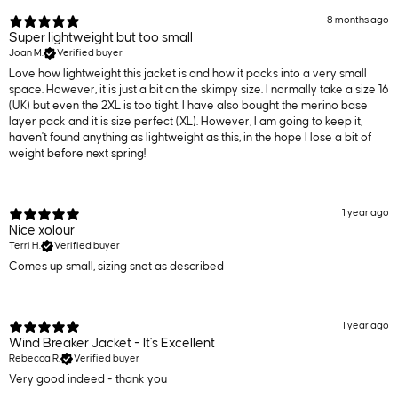
8 months ago
Super lightweight but too small
Joan M.
Verified buyer
Love how lightweight this jacket is and how it packs into a very small
space. However, it is just a bit on the skimpy size. I normally take a size 16
(UK) but even the 2XL is too tight. I have also bought the merino base
layer pack and it is size perfect (XL). However, I am going to keep it,
haven't found anything as lightweight as this, in the hope I lose a bit of
weight before next spring!
1 year ago
Nice xolour
Terri H.
Verified buyer
Comes up small, sizing snot as described
1 year ago
Wind Breaker Jacket - It's Excellent
Rebecca R.
Verified buyer
Very good indeed - thank you