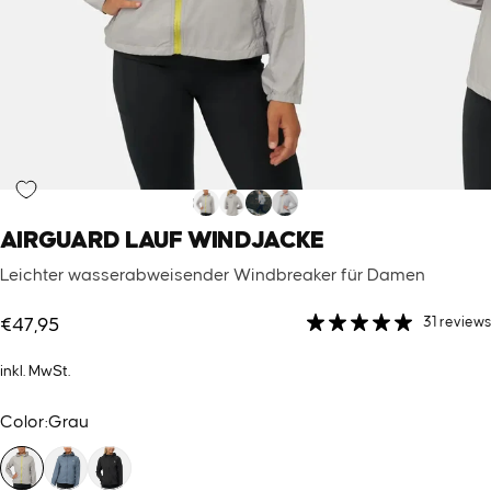
AIRGUARD
LAUF
WINDJACKE
Leichter wasserabweisender Windbreaker für Damen
31 reviews
€47,95
inkl. MwSt.
Color
Color:
Grau