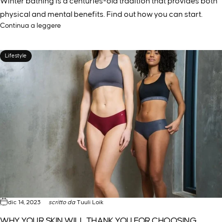
Winter bathing is a centuries-old tradition that provides both
physical and mental benefits. Find out how you can start.
Continua a leggere
Lifestyle
dic 14, 2023
scritto da
Tuuli Loik
WHY YOUR SKIN WILL THANK YOU FOR CHOOSING