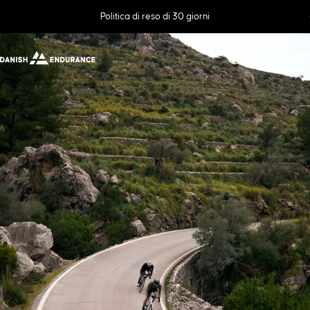
Vai direttamente ai contenuti
Metti in pausa presentazione
Politica di reso di 30 giorni
DANISH ENDURANCE
Cerca
Carre
N