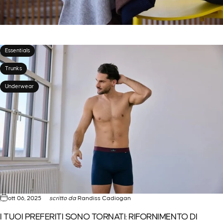
Essentials
Trunks
Underwear
ott 06, 2025
scritto da
Randiss Cadiogan
I TUOI PREFERITI SONO TORNATI: RIFORNIMENTO DI