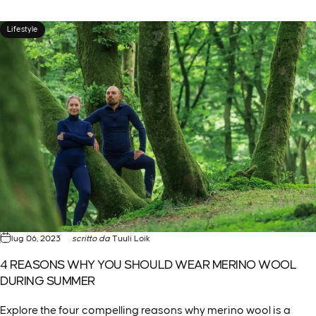
Lifestyle
lug 06, 2023
scritto da
Tuuli Loik
4 REASONS WHY YOU SHOULD WEAR MERINO WOOL
DURING SUMMER
Explore the four compelling reasons why merino wool is a