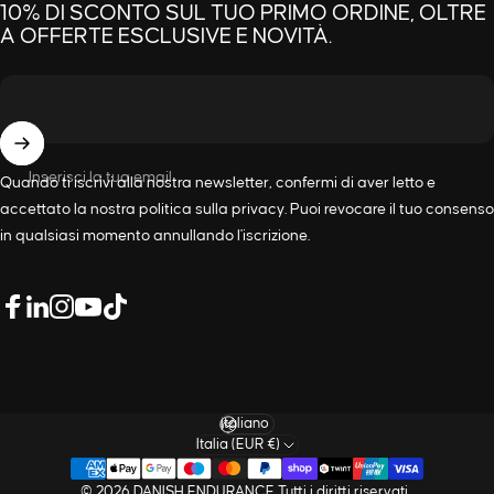
10% DI SCONTO SUL TUO PRIMO ORDINE, OLTRE
A OFFERTE ESCLUSIVE E NOVITÀ.
Inserisci la tua email
Quando ti iscrivi alla nostra newsletter, confermi di aver letto e
accettato la nostra
politica sulla privacy
. Puoi revocare il tuo consenso
in qualsiasi momento annullando l'iscrizione.
LinkedIn
Facebook
Instagram
YouTube
TikTok
Lingua
Italia (EUR €)
© 2026 DANISH ENDURANCE Tutti i diritti riservati.