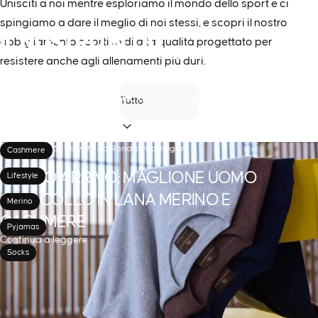
Unisciti a noi mentre esploriamo il mondo dello sport e ci
spingiamo a dare il meglio di noi stessi, e scopri il nostro
IL
NOSTRO
BLOG
abbigliamento sportivo di alta qualità progettato per
resistere anche agli allenamenti più duri.
Esplora consigli di esperti, storie ispiratrici e gli ultimi
Filtra
aggiornamenti dal mondo di DANISH ENDURANCE.
ott 24, 2025
scritto da
Randiss Cadiogan
Cashmere
NUOVO ARRIVO: MAGLIONE UOMO
Lifestyle
GIROCOLLO IN LANA MERINO E
Merino
CASHMERE
Pyjamas
Continua a leggere
Socks