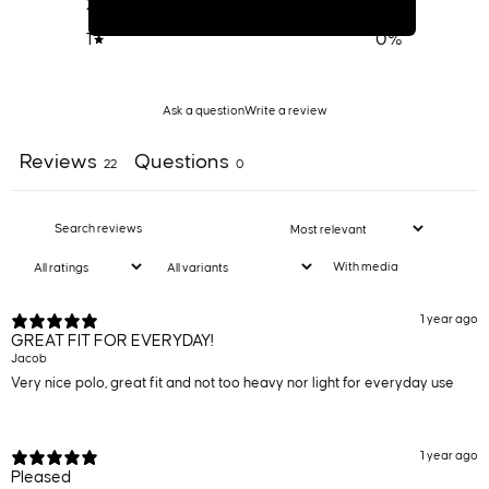
2
0
%
1
0
%
Ask a question
Write a review
Reviews
Questions
22
0
With media
1 year ago
GREAT FIT FOR EVERYDAY!
Jacob
Very nice polo, great fit and not too heavy nor light for everyday use
1 year ago
Pleased