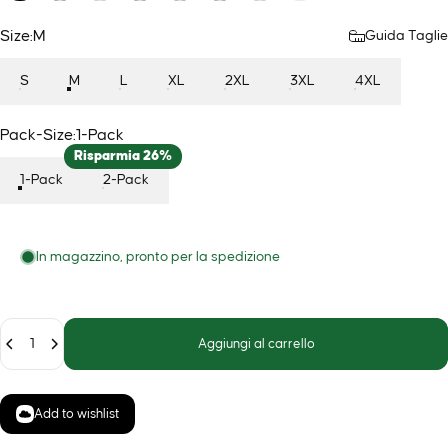
Size
Size:
M
Guida Taglie
S
M
L
XL
2XL
3XL
4XL
Pack-Size
Pack-Size:
1-Pack
Risparmia 26%
1-Pack
2-Pack
In magazzino, pronto per la spedizione
Quantità
Aggiungi al carrello
Add to wishlist