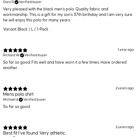
Gary R.
Verified buyer
Very pleased with the black men's polo. Quality fabric and
workmanship. This is a gift for my son's 37th birthday and I am very sure
he will enjoy this polo for many years.
Variant: Black / L / 1-Pack
1 year ago
Richard W.
Verified buyer
So far so good. Fits well and have worn it a few times. Have ordered
another
2 years ago
Mens polo shirt
Michael d.
Verified buyer
So far so good
2 years ago
Best fit I’ve found. Very athletic.