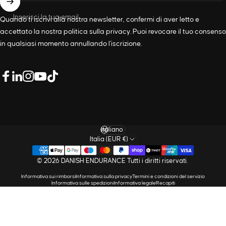
Inserisci la tua email
Quando ti iscrivi alla nostra newsletter, confermi di aver letto e
accettato la nostra
politica sulla privacy
. Puoi revocare il tuo consenso
in qualsiasi momento annullando l'iscrizione.
LinkedIn
Facebook
Instagram
YouTube
TikTok
Lingua
Italia (EUR €)
© 2026 DANISH ENDURANCE Tutti i diritti riservati.
Informativa sui rimborsi
Informativa sulla privacy
Termini e condizioni del servizio
Informativa sulle spedizioni
Informativa legale
Recapiti