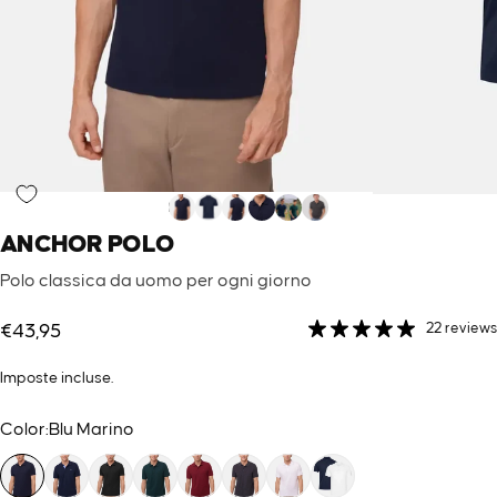
ANCHOR
POLO
Polo classica da uomo per ogni giorno
22 reviews
€43,95
Imposte incluse.
Color
Color:
Blu Marino