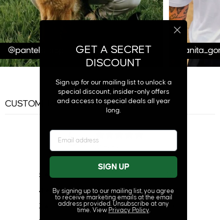
GET A SECRET
@pantelis_trop
@anita_gon
DISCOUNT
Sign up for our mailing list to unlock a
special discount, insider-only offers
and access to special deals all year
CUSTOMER REVIEWS
long.
5
/ 5
22 reviews
SIGN UP
5
100
%
4
0
%
By signing up to our mailing list, you agree
to receive marketing emails at the email
address provided. Unsubscribe at any
3
0
%
time. View
Privacy Policy
.