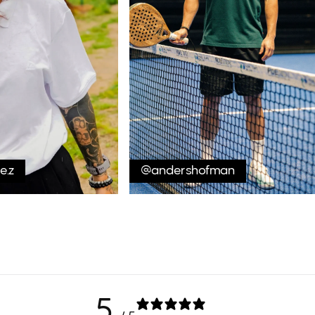
e.z
@andershofman
5