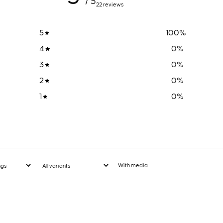
/ 5
22 reviews
5
100
%
4
0
%
3
0
%
2
0
%
1
0
%
With media