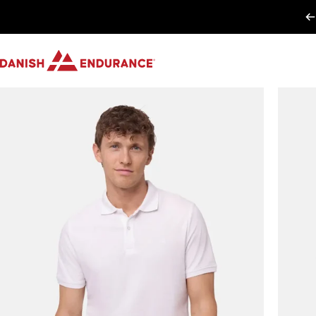
Gå til indhold
DANISH ENDURANCE