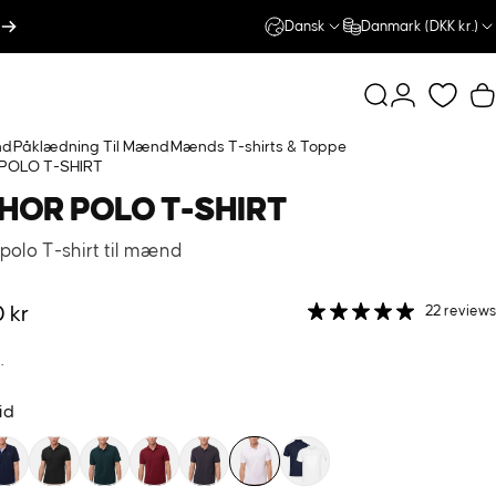
Dansk
Danmark (DKK kr.)
Søg
Log på
K
nd
Påklædning Til Mænd
Mænds T-shirts & Toppe
POLO T-SHIRT
HOR
POLO
T-SHIRT
 polo T-shirt til mænd
 kr
22 reviews
.
id