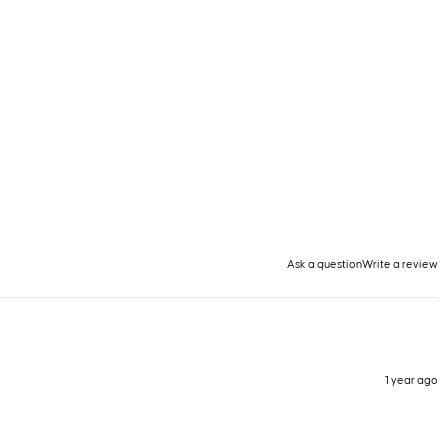
Ask a question
Write a review
1 year ago