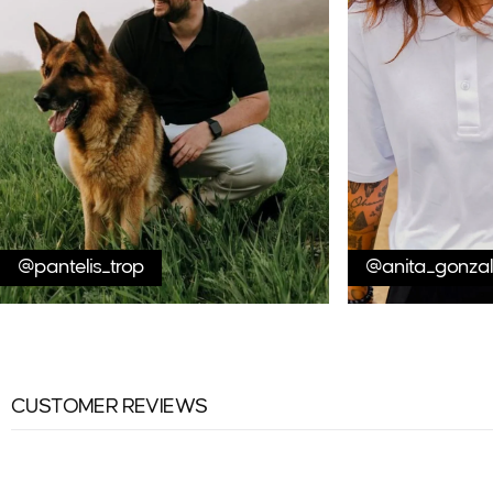
@pantelis_trop
@anita_gonzal
CUSTOMER REVIEWS