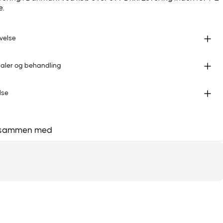
e.
velse
ialer og behandling
lse
 sammen med