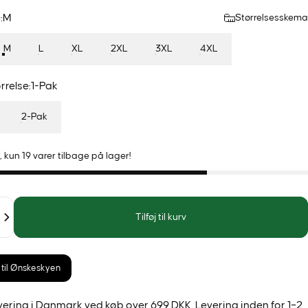
:
M
Størrelsesskema
M
L
XL
2XL
3XL
4XL
rrelse
rrelse:
1-Pak
2-Pak
 kun 19 varer tilbage på lager!
Tilføj til kurv
j til Ønskeskyen
evering i Danmark ved køb over 699 DKK. Levering inden for 1–2