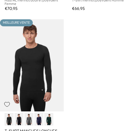
Haut ML mérinos doux et polyvalent
T-shirt mérinos polyvalent Homme
Femme
€70,95
€66,95
MEILLEURE VENTE