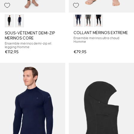
COLLANT MÉRINOS EXTREME
SOUS-VÊTEMENT DEMI-ZIP
MÉRINOS CORE
Ensemble mérinos ultra chaud
Homme
Ensemble mérinos demi-zip et
legging Homme
€112,95
€79,95