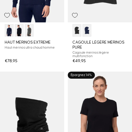
Épuisé
HAUT MÉRINOS EXTREME
CAGOULE LÉGÈRE MÉRINOS
PURE
Haut mérinos ultra chaud homme
Cagoule mérinos légère
multifonction
€78,95
€49,95
Épargnez 14%