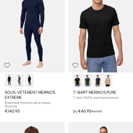
SOUS-VÊTEMENT MÉRINOS
T-SHIRT MÉRINOS PURE
EXTREME
T-shirt 100% mérinos Homme
Ensemble mérinos ultra chaud
Homme
Prix promotionnel
Prix habituel
€140,95
€46,95
€61,95
Du