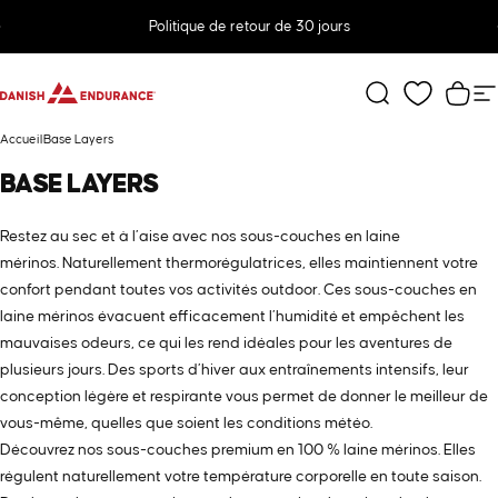
Passer au contenu
Diaporama Pause
Politique de retour de 30 jours
DANISH ENDURANCE
Rechercher
Pani
N
Accueil
Base Layers
BASE
LAYERS
Restez au sec et à l’aise avec nos sous-couches en laine
mérinos. Naturellement thermorégulatrices, elles maintiennent votre
confort pendant toutes vos activités outdoor. Ces sous-couches en
laine mérinos évacuent efficacement l’humidité et empêchent les
mauvaises odeurs, ce qui les rend idéales pour les aventures de
plusieurs jours. Des sports d’hiver aux entraînements intensifs, leur
conception légère et respirante vous permet de donner le meilleur de
vous-même, quelles que soient les conditions météo.
Découvrez nos sous-couches premium en 100 % laine mérinos. Elles
régulent naturellement votre température corporelle en toute saison.