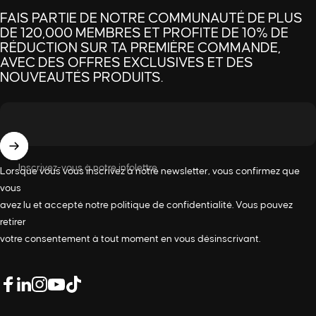
FAIS PARTIE DE NOTRE COMMUNAUTÉ DE PLUS
DE 120,000 MEMBRES ET PROFITE DE 10% DE
RÉDUCTION SUR TA PREMIÈRE COMMANDE,
AVEC DES OFFRES EXCLUSIVES ET DES
NOUVEAUTÉS PRODUITS.
Inscrivez-vous à notre infolettre
Lorsque vous vous inscrivez à notre newsletter, vous confirmez que
vous
avez lu et accepté notre
politique de confidentialité
. Vous pouvez
retirer
votre consentement à tout moment en vous désinscrivant.
LinkedIn
Facebook
Instagram
YouTube
TikTok