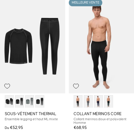
MEILLEURE VENTE
SOUS-VÊTEMENT THERMAL
COLLANT MÉRINOS CORE
Ensemble legging et haut ML mixte
Collant mérinos doux et polyvalent
Homme
€52,95
€68,95
Du