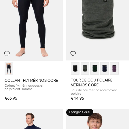
TOUR DE COU POLAIRE
COLLANT FLY MÉRINOS CORE
MÉRINOS CORE
Collant fly mérinos doux et
polyvalent Homme
Tour de cou mérinos doux avec
polaire
€63,95
€44,95
Épargnez 24%