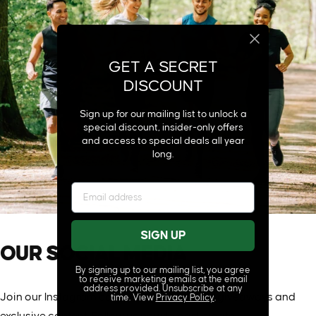
GET A SECRET
DISCOUNT
Sign up for our mailing list to unlock a
special discount, insider-only offers
and access to special deals all year
long.
SIGN UP
OUR
SOCIAL
MEDIA
By signing up to our mailing list, you agree
to receive marketing emails at the email
address provided. Unsubscribe at any
Join our Instagram community for exciting giveaways and
time. View
Privacy Policy
.
exclusive content. Follow us now to participate.