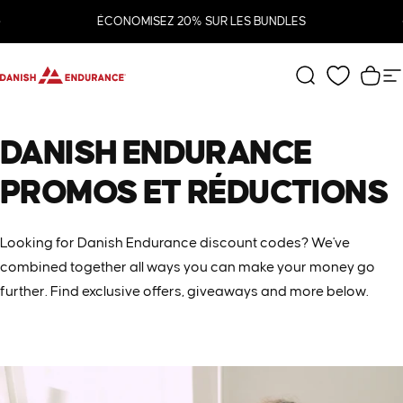
Passer au contenu
Diaporama Pause
ÉCONOMISEZ 20% SUR LES BUNDLES
DANISH ENDURANCE
Rechercher
Pani
N
DANISH
ENDURANCE
PROMOS
ET
RÉDUCTIONS
Looking for Danish Endurance discount codes? We've
combined together all ways you can make your money go
further. Find exclusive offers, giveaways and more below.