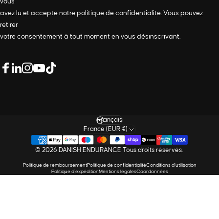
vous
avez lu et accepté notre
politique de confidentialité
. Vous pouvez
retirer
votre consentement à tout moment en vous désinscrivant.
LinkedIn
Facebook
Instagram
YouTube
TikTok
Langue
France (EUR €)
© 2026 DANISH ENDURANCE Tous droits réservés.
Politique de remboursement
Politique de confidentialité
Conditions d’utilisation
Politique d’expédition
Mentions légales
Coordonnées