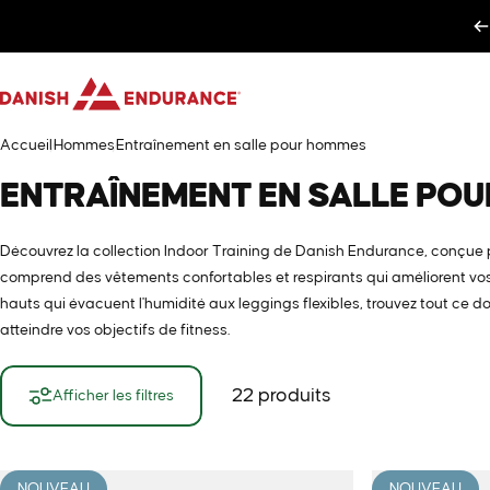
Passer au contenu
DANISH ENDURANCE
Accueil
Hommes
Entraînement en salle pour hommes
ENTRAÎNEMENT
EN
SALLE
POU
Découvrez la collection Indoor Training de Danish Endurance, conçue p
comprend des vêtements confortables et respirants qui améliorent vos
hauts qui évacuent l'humidité aux leggings flexibles, trouvez tout ce 
atteindre vos objectifs de fitness.
22 produits
Afficher les filtres
NOUVEAU
NOUVEAU