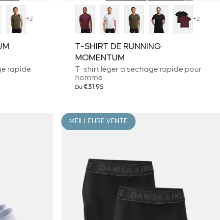
+2
+2
UM
T-SHIRT DE RUNNING
MOMENTUM
ge rapide
T-shirt léger à séchage rapide pour
homme
€31,95
Du
MEILLEURE VENTE