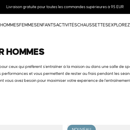
Diaporama Pause
Livraison gratuite pour toutes les commandes supérieures à 95 EUR
HOMMES
FEMMES
ENFANTS
ACTIVITÉS
CHAUSSETTES
EXPLOREZ
HOMMES
FEMMES
ENFANTS
ACTIVITÉS
CHAUSSETTES
EXPLOREZ
R
HOMMES
our ceux qui préfèrent s'entraîner à la maison ou dans une salle de s
 performances et vous permettent de rester au frais pendant les séan
dont vous avez besoin pour maximiser votre expérience de l'entraînement
NOUVEAU