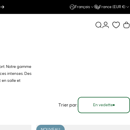
Français
France (EUR €)
Rechercher
Connexion
P
port. Notre gamme
ces intenses. Des
 en salle et
Trier par:
En vedette
NOUVEAU