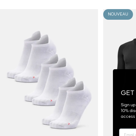
NOUVEAU
GET
Sign up 
10% dis
access t