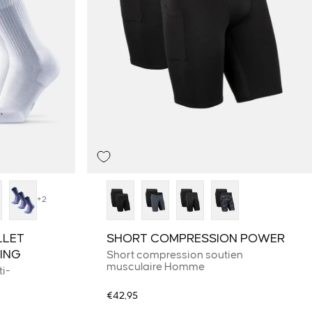
+2
LLET
SHORT COMPRESSION POWER
ING
Short compression soutien
musculaire Homme
i-
€42,95