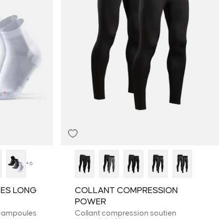
+6
ES LONG
COLLANT COMPRESSION
POWER
i-ampoules
Collant compression soutien