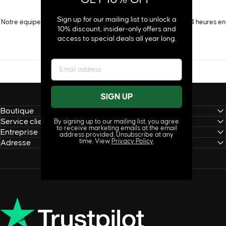
SERVICE CLIENT
Sign up for our mailing list to unlock a
Notre équipe d'assistance rapide et réactive répond dans les 24 heures en
10% discount, insider-only offers and
semaine.
access to special deals all year long.
SIGN UP
Boutique
Service client
By signing up to our mailing list, you agree
to receive marketing emails at the email
Entreprise
address provided. Unsubscribe at any
time. View
Privacy Policy
.
Adresse