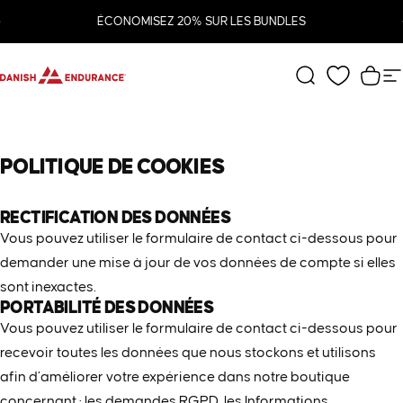
Passer au contenu
Diaporama Pause
ÉCONOMISEZ 20% SUR LES BUNDLES
DANISH ENDURANCE
Rechercher
Pani
N
POLITIQUE
DE
COOKIES
RECTIFICATION DES DONNÉES
Vous pouvez utiliser le formulaire de contact ci-dessous pour
demander une mise à jour de vos données de compte si elles
sont inexactes.
PORTABILITÉ DES DONNÉES
Vous pouvez utiliser le formulaire de contact ci-dessous pour
recevoir toutes les données que nous stockons et utilisons
afin d’améliorer votre expérience dans notre boutique
concernant : les demandes RGPD, les Informations