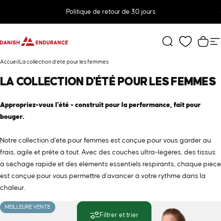
Passer au contenu
Diaporama Pause
Politique de retour de 30 jours
DANISH ENDURANCE
Rechercher
Pani
N
Accueil
La collection d'été pour les femmes
LA
COLLECTION
D'ÉTÉ
POUR
LES
FEMMES
Appropriez-vous l'été - construit pour la performance, fait pour
bouger.
Notre collection d'été pour femmes est conçue pour vous garder au
frais, agile et prête à tout. Avec des couches ultra-légères, des tissus
à séchage rapide et des éléments essentiels respirants, chaque pièce
est conçue pour vous permettre d'avancer à votre rythme dans la
chaleur.
MEILLEURE VENTE
Filtrer et trier