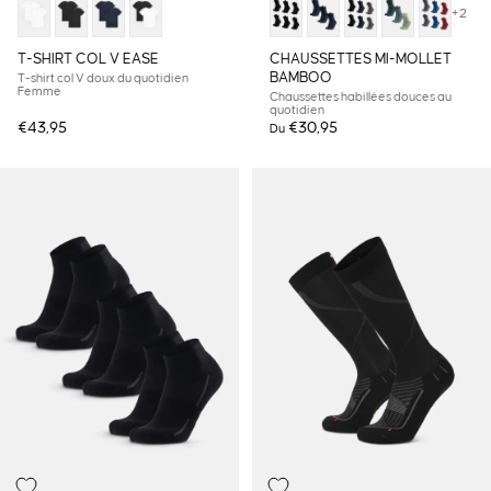
+2
T-SHIRT COL V EASE
CHAUSSETTES MI-MOLLET
BAMBOO
T-shirt col V doux du quotidien
Femme
Chaussettes habillées douces au
quotidien
€43,95
€30,95
Du