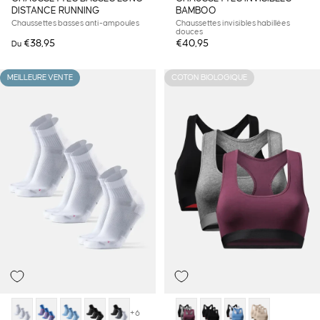
DISTANCE RUNNING
BAMBOO
Chaussettes basses anti-ampoules
Chaussettes invisibles habillées
douces
€38,95
€40,95
Du
MEILLEURE VENTE
COTON BIOLOGIQUE
+6