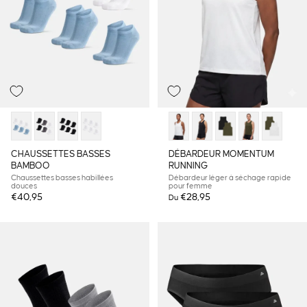
CHAUSSETTES BASSES
DÉBARDEUR MOMENTUM
BAMBOO
RUNNING
Chaussettes basses habillées
Débardeur léger à séchage rapide
douces
pour femme
€40,95
€28,95
Du