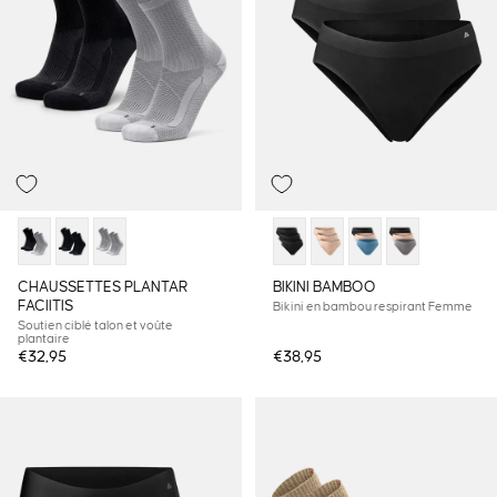
CHAUSSETTES PLANTAR
BIKINI BAMBOO
FACIITIS
Bikini en bambou respirant Femme
Soutien ciblé talon et voûte
plantaire
€32,95
€38,95