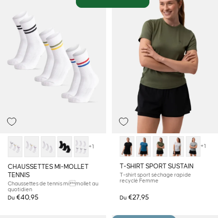
+1
+1
T-SHIRT SPORT SUSTAIN
CHAUSSETTES MI-MOLLET
TENNIS
T-shirt sport séchage rapide
recyclé Femme
Chaussettes de tennis mimollet au
quotidien
€40,95
€27,95
Du
Du