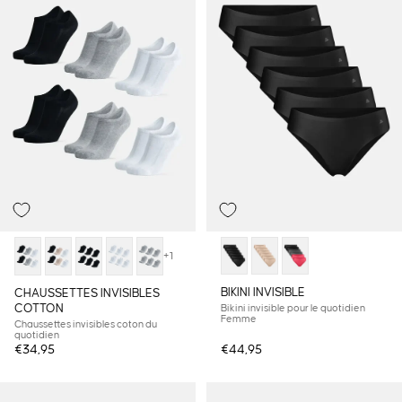
+1
BIKINI INVISIBLE
CHAUSSETTES INVISIBLES
COTTON
Bikini invisible pour le quotidien
Femme
Chaussettes invisibles coton du
quotidien
€34,95
€44,95