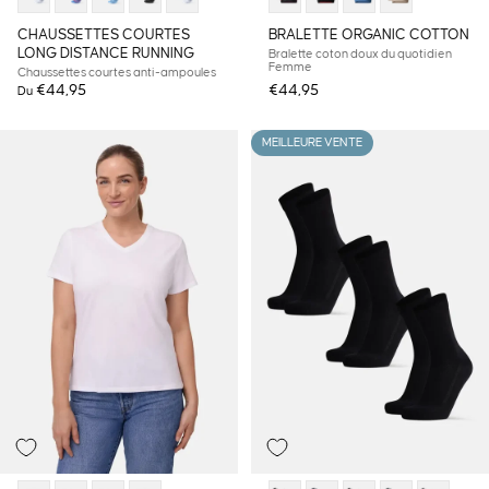
CHAUSSETTES COURTES
BRALETTE ORGANIC COTTON
LONG DISTANCE RUNNING
Bralette coton doux du quotidien
Femme
Chaussettes courtes anti-ampoules
€44,95
€44,95
Du
MEILLEURE VENTE