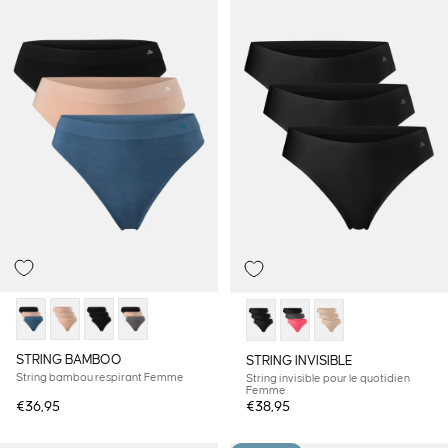
STRING BAMBOO
STRING INVISIBLE
String bambou respirant Femme
String invisible pour le quotidien
Femme
€36,95
€38,95