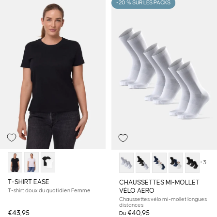
-20 % SUR LES PACKS
+3
T-SHIRT EASE
CHAUSSETTES MI-MOLLET
VÉLO AERO
T-shirt doux du quotidien Femme
Chaussettes vélo mi-mollet longues
distances
€43,95
€40,95
Du