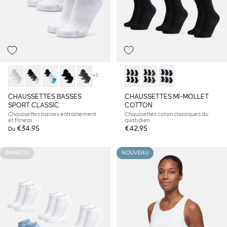
+1
CHAUSSETTES BASSES
CHAUSSETTES MI-MOLLET
SPORT CLASSIC
COTTON
Chaussettes basses entraînement
Chaussettes coton classiques du
et fitness
quotidien
€34,95
€42,95
Du
BAMBOU
NOUVEAU