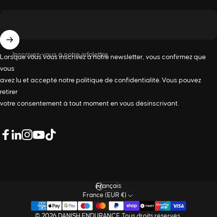
Inscrivez-vous à notre infolettre
Lorsque vous vous inscrivez à notre newsletter, vous confirmez que
vous
avez lu et accepté notre
politique de confidentialité
. Vous pouvez
retirer
votre consentement à tout moment en vous désinscrivant.
LinkedIn
Facebook
Instagram
YouTube
TikTok
Langue
France (EUR €)
© 2026 DANISH ENDURANCE Tous droits réservés.