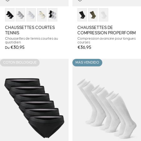
CHAUSSETTES COURTES
CHAUSSETTES DE
TENNIS
COMPRESSION PROPERFORM
Chaussettes de tennis courtes au
Compression avancée pour longues
quotidien
courses
€30,95
€36,95
Du
COTON BIOLOGIQUE
MÁS VENDIDO