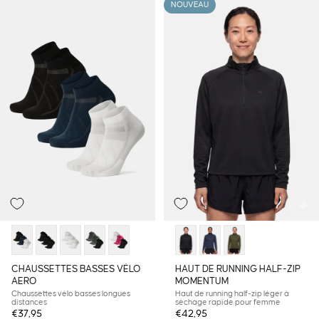
NOUVEAU
CHAUSSETTES BASSES VÉLO
HAUT DE RUNNING HALF-ZIP
AERO
MOMENTUM
Chaussettes vélo basses longues
Haut de running half-zip léger à
distances
séchage rapide pour femme
€37,95
€42,95