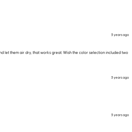
3 years ago
and let them air dry, that works great. Wish the color selection included two
3 years ago
3 years ago