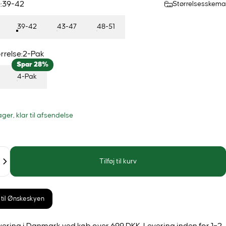
:
39-42
Størrelsesskema
39-42
43-47
48-51
rrelse
rrelse:
2-Pak
Spar 28%
4-Pak
ager, klar til afsendelse
Tilføj til kurv
j til Ønskeskyen