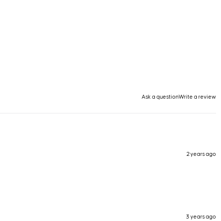
Ask a question
Write a review
2 years ago
3 years ago