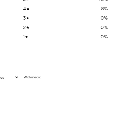
4
8
%
3
0
%
2
0
%
1
0
%
With media