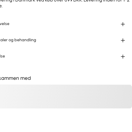
evering i Danmark ved køb over 699 DKK. Levering inden for 1–2
e.
velse
ialer og behandling
lse
 sammen med