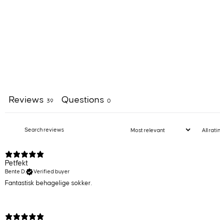
Reviews
Questions
39
0
Petfekt
Bente D.
Verified buyer
Fantastisk behagelige sokker.