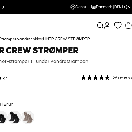
Dansk
Danmark (DKK kr.)
Søg
Log på
K
 Strømper
Vandresokker
LINER CREW STRØMPER
R
CREW
STRØMPER
iner-strømper til under vandrestrømpen
 kr
39 reviews
.
 | Brun