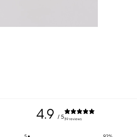
4.9
/ 5
39 reviews
5
92
%