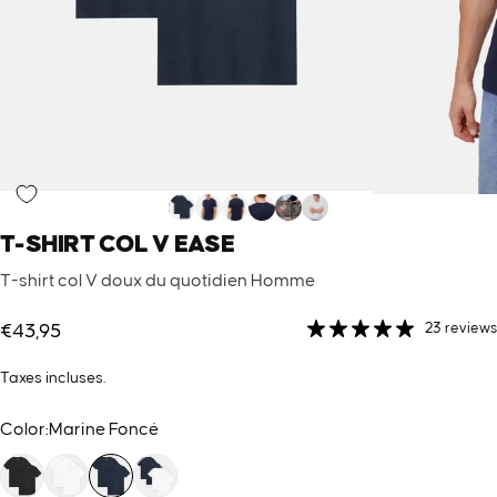
T-SHIRT
COL
V
EASE
T-shirt col V doux du quotidien Homme
23 reviews
€43,95
Taxes incluses.
Color
Color:
Marine Foncé