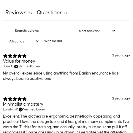
Reviews
Questions
23
0
With media
2 years ago
Value for money
Jose C.
Verified buyer
My overall experience using anything from Danish endurance has
always been a positive one
2 years ago
Minimalistic mastery
Ebrahim K.
Verified buyer
Excellent. The clothes are ergonomic, aesthetically appeasing and
practical. I love the design too, and it has got me many compliments. I've
worn the T-shirt for training, and casually-pretty sure you can pull it off
regardless if you're dressing up or down. It's versatile yet the attention