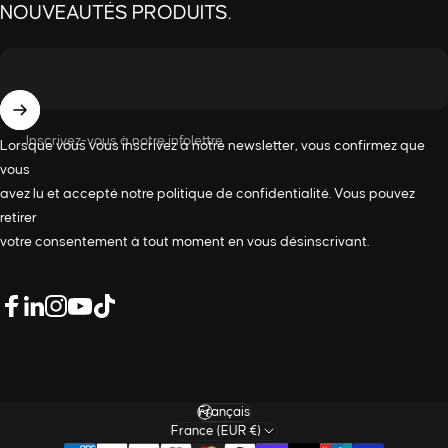
NOUVEAUTÉS PRODUITS.
Inscrivez-vous à notre infolettre
Lorsque vous vous inscrivez à notre newsletter, vous confirmez que
vous
avez lu et accepté notre
politique de confidentialité
. Vous pouvez
retirer
votre consentement à tout moment en vous désinscrivant.
LinkedIn
Facebook
Instagram
YouTube
TikTok
Langue
France (EUR €)