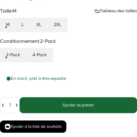
Taille
Taille:
M
Tableau des tailles
M
L
XL
2XL
Conditionnement
Conditionnement:
2-Pack
2-Pack
4-Pack
En stock, prêt à être expédié
Quantité
Ajouter au panier
Ajouter à la liste de souhaits