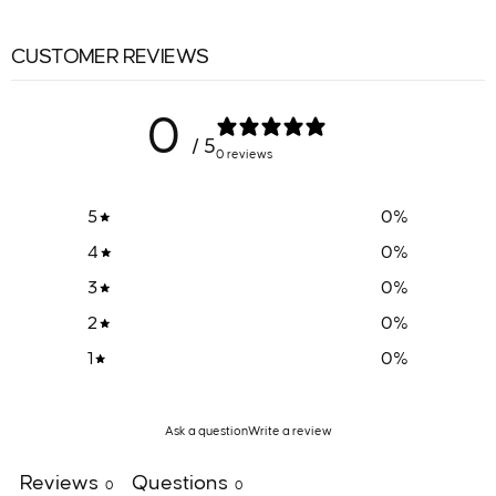
CUSTOMER REVIEWS
0
/ 5
0 reviews
5
0
%
4
0
%
3
0
%
2
0
%
1
0
%
Ask a question
Write a review
Reviews
Questions
0
0