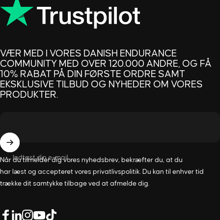
VÆR MED I VORES DANISH ENDURANCE
COMMUNITY MED OVER 120.000 ANDRE, OG FÅ
10% RABAT PÅ DIN FØRSTE ORDRE SAMT
EKSKLUSIVE TILBUD OG NYHEDER OM VORES
PRODUKTER.
Indtast din e-mail
Når du tilmelder dig vores nyhedsbrev, bekræfter du, at du
har læst og accepteret vores
privatlivspolitik
. Du kan til enhver tid
trække dit samtykke tilbage ved at afmelde dig.