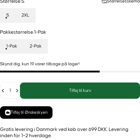
Størrelse
Størrelse:
S
Størrelsesskema
S
2XL
Pakkestørrelse
Pakkestørrelse:
1-Pak
1-Pak
2-Pak
Skynd dig, kun 19 varer tilbage på lager!
Antal
Tilføj til kurv
Tilføj til Ønskeskyen
Gratis levering i Danmark ved køb over 699 DKK. Levering
inden for 1–2 hverdage.