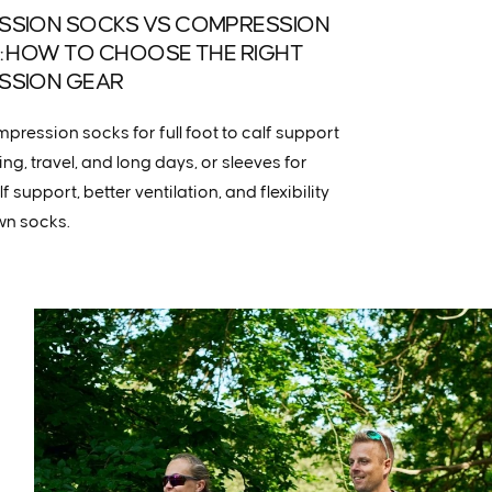
SION SOCKS VS COMPRESSION
: HOW TO CHOOSE THE RIGHT
SSION GEAR
ression socks for full foot to calf support
ng, travel, and long days, or sleeves for
f support, better ventilation, and flexibility
wn socks.