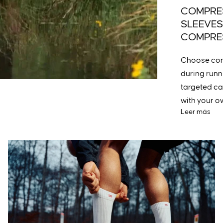
COMPRES
SLEEVES
COMPRE
Choose comp
during runni
targeted cal
with your o
Leer más