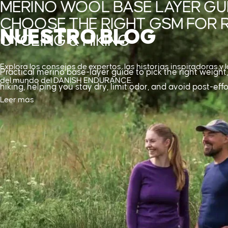
MERINO WOOL BASE LAYER GUI
CHOOSE THE RIGHT GSM FOR R
NUESTRO
BLOG
CYCLING & HIKING
Explora los consejos de expertos, las historias inspiradoras y 
Practical merino base-layer guide to pick the right weight, f
del mundo del DANISH ENDURANCE.
hiking, helping you stay dry, limit odor, and avoid post-effor
Leer más