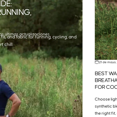
DE:
UNNING,
las últimas actualizaciones
it, and fabric for running, cycling, and
t chill.
21 de mayo,
BEST WA
BREATHA
FOR COO
Choose ligh
synthetic bl
the right fi