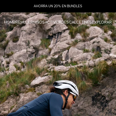
diapositivas pausa
AHORRA UN 20% EN BUNDLES
HOMBRE
MUJER
NIÑOS
ACTIVIDADES
CALCETINES
EXPLORAR
HOMBRE
MUJER
NIÑOS
ACTIVIDADES
CALCETINES
EXPLORAR