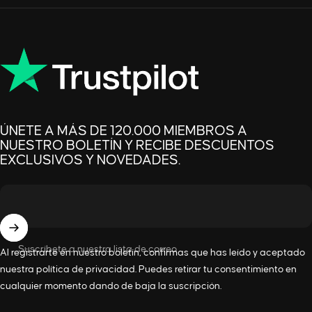
ÚNETE A MÁS DE 120.000 MIEMBROS A
NUESTRO BOLETÍN Y RECIBE DESCUENTOS
EXCLUSIVOS Y NOVEDADES.
Suscríbete a nuestra lista de correo
Al registrarte en nuestro boletín, confirmas que has leído y aceptado
nuestra
política de privacidad
. Puedes retirar tu consentimiento en
cualquier momento dando de baja la suscripción.