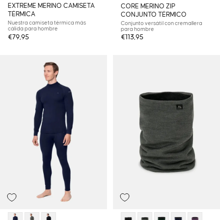
EXTREME MERINO CAMISETA
CORE MERINO ZIP
TÉRMICA
CONJUNTO TÉRMICO
Nuestra camiseta térmica más
Conjunto versátil con cremallera
cálida para hombre
para hombre
€79,95
€113,95