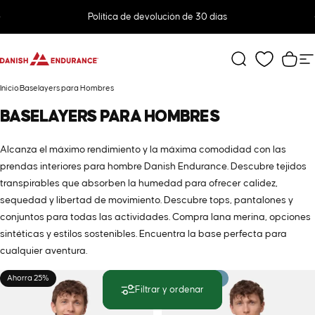
Ir directamente al contenido
diapositivas pausa
Política de devolución de 30 días
DANISH ENDURANCE
Buscar
Carr
N
Inicio
Baselayers para Hombres
BASELAYERS
PARA
HOMBRES
Alcanza el máximo rendimiento y la máxima comodidad con las
prendas interiores para hombre Danish Endurance. Descubre tejidos
transpirables que absorben la humedad para ofrecer calidez,
sequedad y libertad de movimiento. Descubre tops, pantalones y
conjuntos para todas las actividades. Compra lana merina, opciones
sintéticas y estilos sostenibles. Encuentra la base perfecta para
cualquier aventura.
Ahorra 25%
MÁS VENDIDO
Filtrar y ordenar