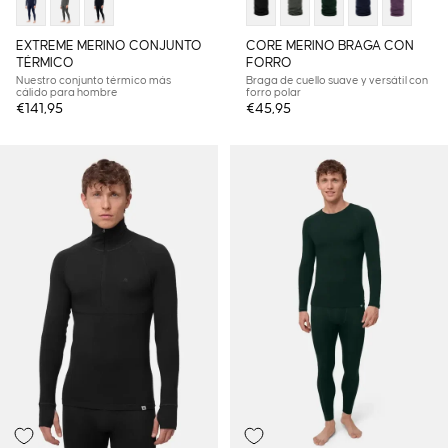
EXTREME MERINO CONJUNTO
CORE MERINO BRAGA CON
TÉRMICO
FORRO
Nuestro conjunto térmico más
Braga de cuello suave y versátil con
cálido para hombre
forro polar
€141,95
€45,95