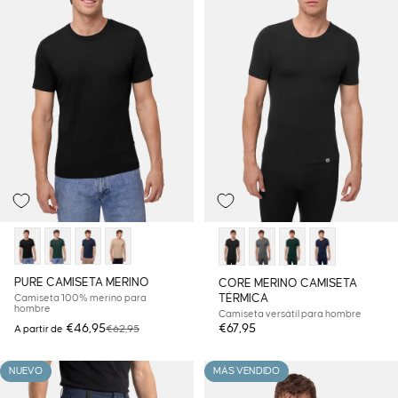
PURE CAMISETA MERINO
CORE MERINO CAMISETA
TÉRMICA
Camiseta 100% merino para
hombre
Camiseta versátil para hombre
Precio de oferta
Precio habitual
€46,95
€67,95
€62,95
A partir de
NUEVO
MÁS VENDIDO