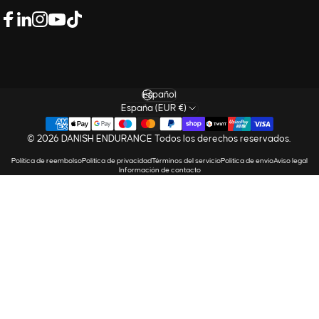
LinkedIn
Facebook
Instagram
YouTube
TikTok
Idioma
España (EUR €)
© 2026 DANISH ENDURANCE Todos los derechos reservados.
Política de reembolso
Política de privacidad
Términos del servicio
Política de envío
Aviso legal
Información de contacto