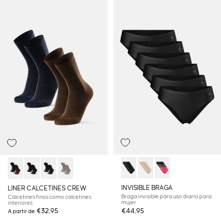
INVISIBLE BRAGA
LINER CALCETINES CREW
Braga invisible para uso diario para
Calcetines finos como calcetines
mujer
interiores
€32,95
€44,95
A partir de