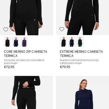
EXTREME MERINO CAMISETA
CORE MERINO ZIP CAMISETA
TÉRMICA
TÉRMICA
Nuestra camiseta térmica más
Conjunto versátil con cremallera
cálida para mujer
para mujer
€72,95
€79,95