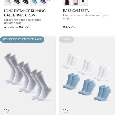
+2
EASE CAMISETA
LONG DISTANCE RUNNING
CALCETINES CREW
Camiseta suave de uso diario para
mujer
Calcetines altos acolchados
antiampollas
€45,95
€43,95
A partir de
20% DE DESCUENTO EN PACK
BAMBÚ