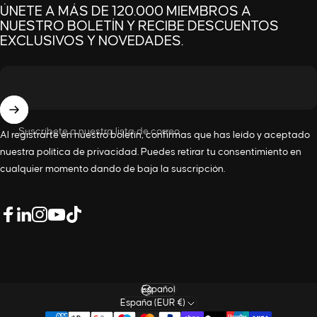
ÚNETE A MÁS DE 120.000 MIEMBROS A
NUESTRO BOLETÍN Y RECIBE DESCUENTOS
EXCLUSIVOS Y NOVEDADES.
Suscríbete a nuestra lista de correo
Al registrarte en nuestro boletín, confirmas que has leído y aceptado
nuestra
política de privacidad
. Puedes retirar tu consentimiento en
cualquier momento dando de baja la suscripción.
LinkedIn
Facebook
Instagram
YouTube
TikTok
Idioma
España (EUR €)