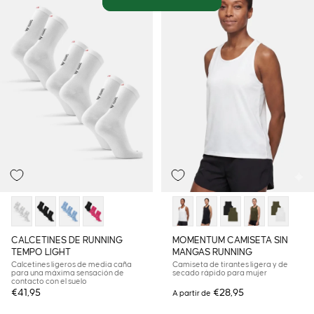
CALCETINES DE RUNNING
MOMENTUM CAMISETA SIN
TEMPO LIGHT
MANGAS RUNNING
Calcetines ligeros de media caña
Camiseta de tirantes ligera y de
para una máxima sensación de
secado rápido para mujer
contacto con el suelo
€41,95
€28,95
A partir de