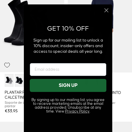
GET 10% OFF
Sign up for our mailing list to unlock a
10% discount, insider-only offers and
access to special deals all year long.
SIGN UP
PLANTAR FASCIITIS
CORE MERINO CONJUNTO
CALCETINES
TÉRMICO
By signing up to our mailing list, you agree
Soporte de alivio para talón y arco
Conjunto versátil para mujer
to receive marketing emails at the email
plantar
address provided. Unsubscribe at any
€33,95
€107,95
time. View
Privacy Policy
.