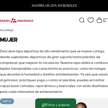
Ir directamente al contenido
diapositivas pausa
AHORRA UN 20% EN BUNDLES
DANISH ENDURANCE
Buscar
Carr
N
Inicio
Mujer
MUJER
Descubre ropa deportiva de alto rendimiento que se mueve contigo,
desde sujetadores deportivos de gran soporte hasta prendas de
compresión que mejoran la circulación. Nuestra ropa atlética combina
tejidos transpirables con características prácticas, como tecnología
que absorbe la humedad y diseños antideslizantes. Ya sea que vayas
al gimnasio, practiques yoga o corras al aire libre, puedes encontrar
capas base cómodas, ropa térmica y esenciales con estilo diseñados
para cada intensidad de entrenamiento.
NUEVO
NUEVO
Filtrar y ordenar