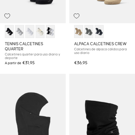
TENNIS CALCETINES
ALPACA CALCETINES CREW
QUARTER
Calcetines de alpaca cálidos para
uso diario
Calcetines quarter para uso diario y
deporte
€31,95
€36,95
A partir de