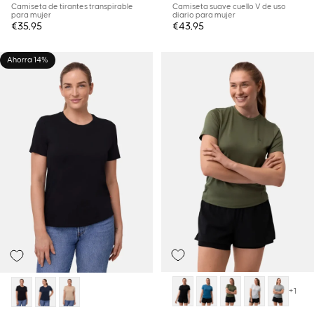
Camiseta de tirantes transpirable
Camiseta suave cuello V de uso
para mujer
diario para mujer
€35,95
€43,95
Ahorra 14%
+1