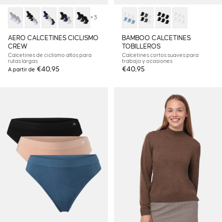
+3
AERO CALCETINES CICLISMO
BAMBOO CALCETINES
CREW
TOBILLEROS
Calcetines de ciclismo altos para
Calcetines cortos suaves para
rutas largas
trabajo y ocasiones
€40,95
€40,95
A partir de