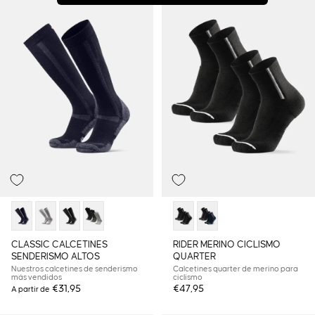
CLASSIC CALCETINES
RIDER MERINO CICLISMO
SENDERISMO ALTOS
QUARTER
Nuestros calcetines de senderismo
Calcetines quarter de merino para
más vendidos
ciclismo
€31,95
€47,95
A partir de