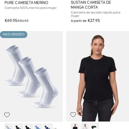
SUSTAIN CAMISETA DE
PURE CAMISETA MERINO
MANGA CORTA
Camiseta 100% merino para mujer
Camiseta de secado rápido para
mujer
Precio de oferta
Precio habitual
€69,95
€27,95
€80,95
A partir de
MÁS VENDIDO