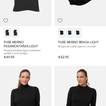
Agotado
PURE MERINO
PURE MERINO BRAGA LIGHT
PASAMONTAÑAS LIGHT
Braga de cuello ligera y versátil
Pasamontañas ligero también
usable como braga
€49,95
€42,95