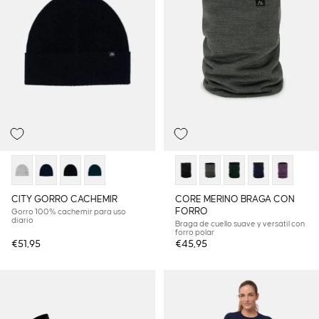
CITY GORRO CACHEMIR
CORE MERINO BRAGA CON
FORRO
Gorro 100% cachemir para uso
diario
Braga de cuello suave y versátil con
forro polar
€51,95
€45,95