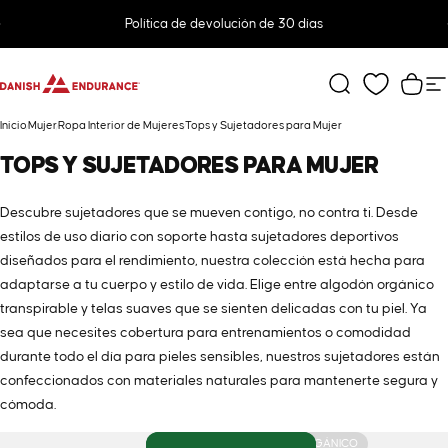
Ir directamente al contenido
diapositivas pausa
Política de devolución de 30 días
DANISH ENDURANCE
Buscar
Carr
N
Inicio
Mujer
Ropa Interior de Mujeres
Tops y Sujetadores para Mujer
TOPS
Y
SUJETADORES
PARA
MUJER
Descubre sujetadores que se mueven contigo, no contra ti. Desde
estilos de uso diario con soporte hasta sujetadores deportivos
diseñados para el rendimiento, nuestra colección está hecha para
adaptarse a tu cuerpo y estilo de vida. Elige entre algodón orgánico
transpirable y telas suaves que se sienten delicadas con tu piel. Ya
sea que necesites cobertura para entrenamientos o comodidad
durante todo el día para pieles sensibles, nuestros sujetadores están
confeccionados con materiales naturales para mantenerte segura y
cómoda.
ALGODÓN ORGÁNICO