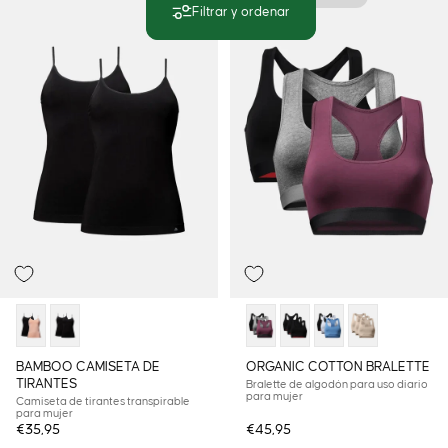
Filtrar y ordenar
BAMBOO CAMISETA DE
ORGANIC COTTON BRALETTE
TIRANTES
Bralette de algodón para uso diario
para mujer
Camiseta de tirantes transpirable
para mujer
€35,95
€45,95