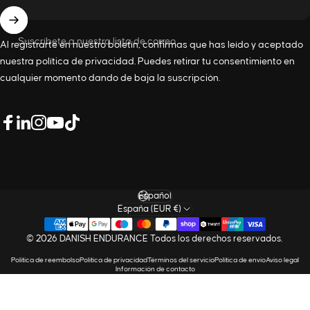
Suscríbete a nuestra lista de correo
Al registrarte en nuestro boletín, confirmas que has leído y aceptado
nuestra
política de privacidad
. Puedes retirar tu consentimiento en
cualquier momento dando de baja la suscripción.
LinkedIn
Facebook
Instagram
YouTube
TikTok
Idioma
España (EUR €)
© 2026 DANISH ENDURANCE Todos los derechos reservados.
Política de reembolso
Política de privacidad
Términos del servicio
Política de envío
Aviso legal
Información de contacto