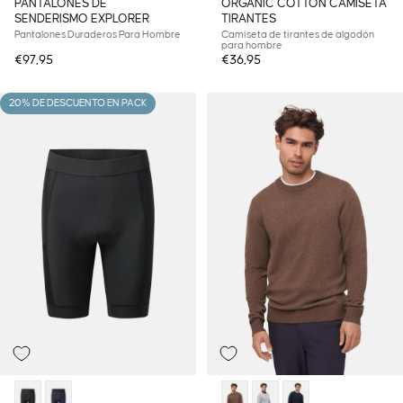
PANTALONES DE
ORGANIC COTTON CAMISETA
SENDERISMO EXPLORER
TIRANTES
Pantalones Duraderos Para Hombre
Camiseta de tirantes de algodón
para hombre
€97,95
€36,95
20% DE DESCUENTO EN PACK