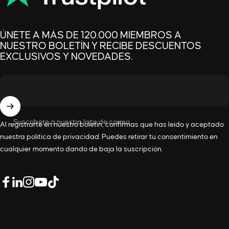
ÚNETE A MÁS DE 120.000 MIEMBROS A
NUESTRO BOLETÍN Y RECIBE DESCUENTOS
EXCLUSIVOS Y NOVEDADES.
Suscríbete a nuestra lista de correo
Al registrarte en nuestro boletín, confirmas que has leído y aceptado
nuestra
política de privacidad
. Puedes retirar tu consentimiento en
cualquier momento dando de baja la suscripción.
LinkedIn
Facebook
Instagram
YouTube
TikTok