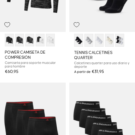
POWER CAMISETA DE
TENNIS CALCETINES
COMPRESIÓN
QUARTER
Camiseta para soporte muscular
Calcetines quarter para uso diario y
para hombre
deporte
€60,95
€31,95
A partir de