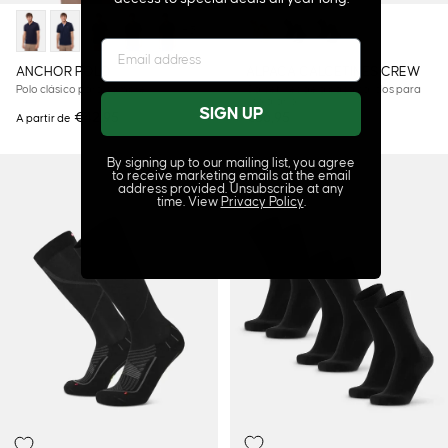
+3
ANCHOR POLO
ALPACA CALCETINES CREW
Polo clásico para hombre
Calcetines de alpaca cálidos para
uso diario
SIGN UP
€42,95
€36,95
A partir de
By signing up to our mailing list, you agree
to receive marketing emails at the email
address provided. Unsubscribe at any
time. View
Privacy Policy
.