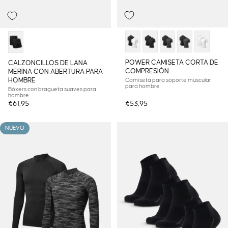
POWER CAMISETA CORTA DE
CALZONCILLOS DE LANA
COMPRESIÓN
MERINA CON ABERTURA PARA
HOMBRE
Camiseta para soporte muscular
para hombre
Bóxers con bragueta suaves para
hombre
€61,95
€53,95
NUEVO