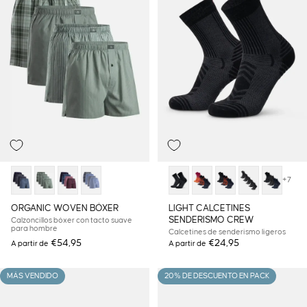
+7
ORGANIC WOVEN BÓXER
LIGHT CALCETINES
SENDERISMO CREW
Calzoncillos bóxer con tacto suave
para hombre
Calcetines de senderismo ligeros
€54,95
€24,95
A partir de
A partir de
MÁS VENDIDO
20% DE DESCUENTO EN PACK