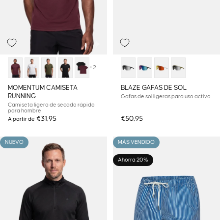
+2
MOMENTUM CAMISETA
BLAZE GAFAS DE SOL
RUNNING
Gafas de sol ligeras para uso activo
Camiseta ligera de secado rápido
para hombre
€31,95
€50,95
A partir de
NUEVO
MÁS VENDIDO
Ahorra 20%