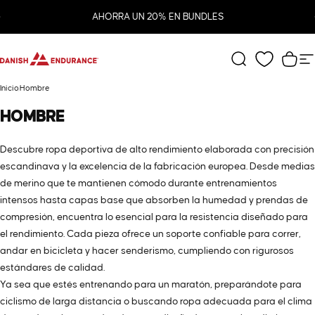
Ir directamente al contenido
diapositivas pausa
AHORRA UN 20% EN BUNDLES
DANISH ENDURANCE
Buscar
Carr
N
Inicio
Hombre
HOMBRE
Descubre ropa deportiva de alto rendimiento elaborada con precisión
escandinava y la excelencia de la fabricación europea. Desde medias
de merino que te mantienen cómodo durante entrenamientos
intensos hasta capas base que absorben la humedad y prendas de
compresión, encuentra lo esencial para la resistencia diseñado para
el rendimiento. Cada pieza ofrece un soporte confiable para correr,
andar en bicicleta y hacer senderismo, cumpliendo con rigurosos
estándares de calidad.
Ya sea que estés entrenando para un maratón, preparándote para
ciclismo de larga distancia o buscando ropa adecuada para el clima