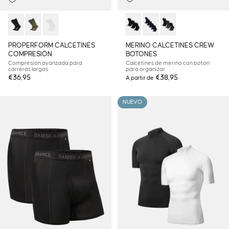
MERINO CALCETINES CREW
PROPERFORM CALCETINES
BOTONES
COMPRESIÓN
Calcetines de merino con botón
Compresión avanzada para
para organizar
carreras largas
€36,95
€38,95
A partir de
NUEVO