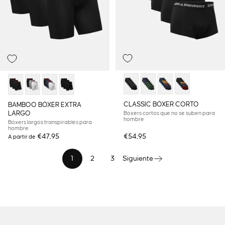
CLASSIC BÓXER CORTO
BAMBOO BÓXER EXTRA
LARGO
Bóxers cortos que no se suben para
hombre
Bóxers largos transpirables para
hombre
€47,95
€54,95
A partir de
1
2
3
Siguiente