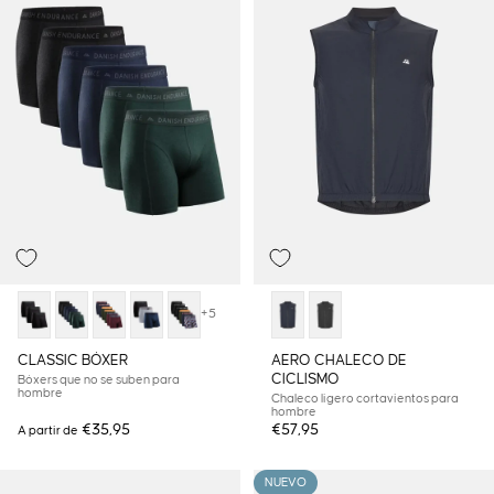
+5
CLASSIC BÓXER
AERO CHALECO DE
CICLISMO
Bóxers que no se suben para
hombre
Chaleco ligero cortavientos para
hombre
€35,95
€57,95
A partir de
NUEVO