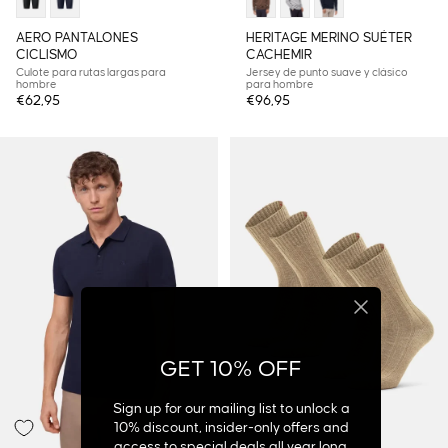
AERO PANTALONES
HERITAGE MERINO SUÉTER
CICLISMO
CACHEMIR
Culote para rutas largas para
Jersey de punto suave y clásico
hombre
para hombre
€62,95
€96,95
GET 10% OFF
Sign up for our mailing list to unlock a
10% discount, insider-only offers and
access to special deals all year long.