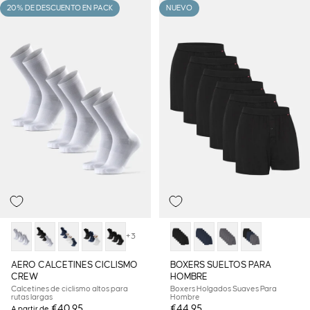
20% DE DESCUENTO EN PACK
NUEVO
+3
AERO CALCETINES CICLISMO
BOXERS SUELTOS PARA
CREW
HOMBRE
Calcetines de ciclismo altos para
Boxers Holgados Suaves Para
rutas largas
Hombre
€40,95
€44,95
A partir de