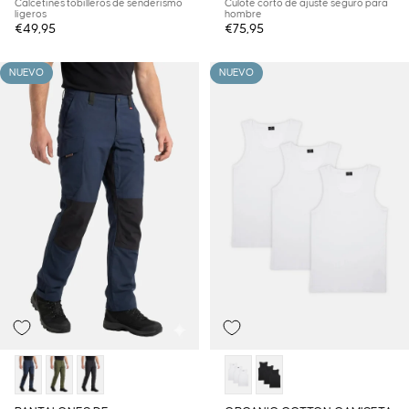
Calcetines tobilleros de senderismo
Culote corto de ajuste seguro para
ligeros
hombre
€49,95
€75,95
NUEVO
NUEVO