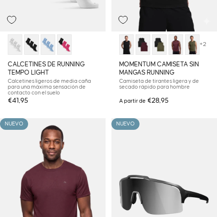
+2
CALCETINES DE RUNNING
MOMENTUM CAMISETA SIN
TEMPO LIGHT
MANGAS RUNNING
Calcetines ligeros de media caña
Camiseta de tirantes ligera y de
para una máxima sensación de
secado rápido para hombre
contacto con el suelo
€41,95
€28,95
A partir de
NUEVO
NUEVO