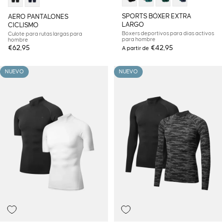
SPORTS BÓXER EXTRA
AERO PANTALONES
LARGO
CICLISMO
Bóxers deportivos para días activos
Culote para rutas largas para
para hombre
hombre
€62,95
€42,95
A partir de
NUEVO
NUEVO