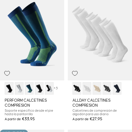
+3
PERFORM CALCETINES
ALLDAY CALCETINES
COMPRESIÓN
COMPRESIÓN
Soporte específico desde el pie
Calcetines de compresión de
hasta la pantorrilla
algodón para uso diario
€33,95
€27,95
A partir de
A partir de