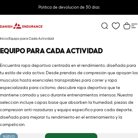
Ir directamente al contenido
diapositivas pausa
Política de devolución de 30 días
DANISH ENDURANCE
Buscar
Carr
N
Inicio
Equipo para Cada Actividad
EQUIPO
PARA
CADA
ACTIVIDAD
Encuentra ropa deportiva centrada en el rendimiento, diseñada para
tu estilo de vida activo. Desde prendas de compresión que apoyan los
músculos hasta esenciales transpirables para correr y ropa
especializada para ciclismo, descubre ropa deportiva que te
mantiene cómodo y seco durante entrenamientos intensos. Nuestra
selección incluye capas base que absorben la humedad, piezas de
compresión anti-rozaduras y equipo específico para cada deporte,
diseñado para mejorar tu rendimiento en el entrenamiento y la
competición.
NUEVO
NUEVO