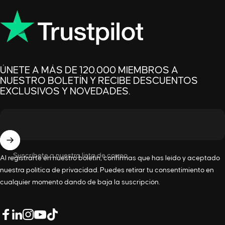
ÚNETE A MÁS DE 120.000 MIEMBROS A
NUESTRO BOLETÍN Y RECIBE DESCUENTOS
EXCLUSIVOS Y NOVEDADES.
Suscríbete a nuestra lista de correo
Al registrarte en nuestro boletín, confirmas que has leído y aceptado
nuestra
política de privacidad
. Puedes retirar tu consentimiento en
cualquier momento dando de baja la suscripción.
LinkedIn