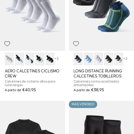
+3
+2
AERO CALCETINES CICLISMO
LONG DISTANCE RUNNING
CREW
CALCETINES TOBILLEROS
Calcetines de ciclismo altos para
Calcetines cortos acolchados
rutas largas
antiampollas
€40,95
€38,95
A partir de
A partir de
MÁS VENDIDO