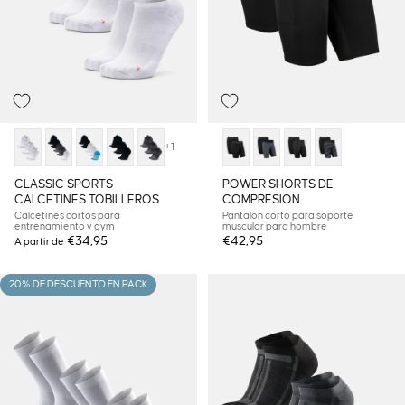
+1
CLASSIC SPORTS
POWER SHORTS DE
CALCETINES TOBILLEROS
COMPRESIÓN
Calcetines cortos para
Pantalón corto para soporte
entrenamiento y gym
muscular para hombre
€34,95
€42,95
A partir de
20% DE DESCUENTO EN PACK