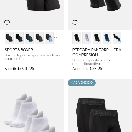
+4
SPORTS BÓXER
PERFORM PANTORRILLERA
COMPRESIÓN
Bóxers deportivos para días activos
para hombre
Soporte específico para
pantorrillas activas
€41,95
€27,95
A partir de
A partir de
MÁS VENDIDO