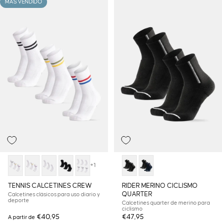
MÁS VENDIDO
+1
TENNIS CALCETINES CREW
RIDER MERINO CICLISMO
QUARTER
Calcetines clásicos para uso diario y
deporte
Calcetines quarter de merino para
ciclismo
€40,95
€47,95
A partir de