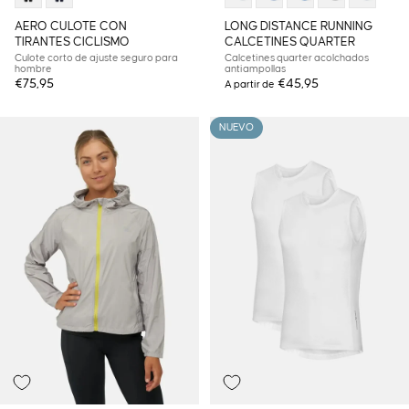
AERO CULOTE CON
LONG DISTANCE RUNNING
TIRANTES CICLISMO
CALCETINES QUARTER
Culote corto de ajuste seguro para
Calcetines quarter acolchados
hombre
antiampollas
€75,95
€45,95
A partir de
NUEVO