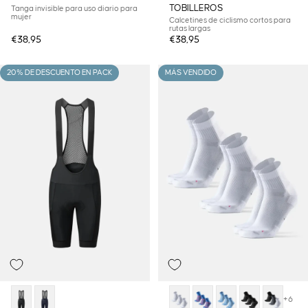
TOBILLEROS
Tanga invisible para uso diario para
mujer
Calcetines de ciclismo cortos para
rutas largas
€38,95
€38,95
20% DE DESCUENTO EN PACK
MÁS VENDIDO
+6