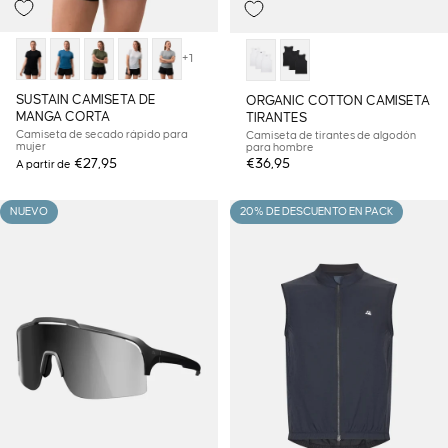
+1
SUSTAIN CAMISETA DE
ORGANIC COTTON CAMISETA
MANGA CORTA
TIRANTES
Camiseta de secado rápido para
Camiseta de tirantes de algodón
mujer
para hombre
€27,95
€36,95
A partir de
NUEVO
20% DE DESCUENTO EN PACK