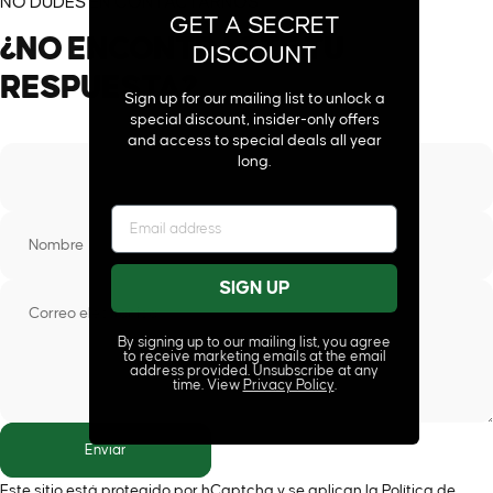
NO DUDES EN CONTACTARNOS
GET A SECRET
¿NO
ENCONTRASTE
TU
DISCOUNT
RESPUESTA?
Sign up for our mailing list to unlock a
special discount, insider-only offers
and access to special deals all year
long.
Nombre
SIGN UP
Correo electrónico
By signing up to our mailing list, you agree
to receive marketing emails at the email
address provided. Unsubscribe at any
time. View
Privacy Policy
.
Enviar
Enviar
Mensaje
Este sitio está protegido por hCaptcha y se aplican
la Política de