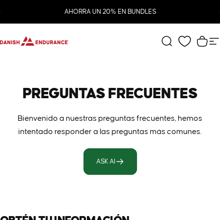
Ir directamente al contenido
diapositivas pausa
AHORRA UN 20% EN BUNDLES
DANISH ENDURANCE
Buscar
Carr
N
PREGUNTAS
FRECUENTES
Bienvenido a nuestras preguntas frecuentes, hemos
intentado responder a las preguntas más comunes.
ASK AI