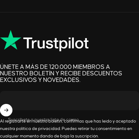
ÚNETE A MÁS DE 120.000 MIEMBROS A
NUESTRO BOLETÍN Y RECIBE DESCUENTOS
EXCLUSIVOS Y NOVEDADES.
Suscríbete a nuestra lista de correo
Al registrarte en nuestro boletín, confirmas que has leído y aceptado
nuestra
política de privacidad
. Puedes retirar tu consentimiento en
cualquier momento dando de baja la suscripción.