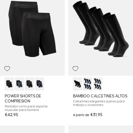
POWER SHORTS DE
BAMBOO CALCETINES ALTOS
COMPRESIÓN
Calcetines elegantes suaves para
trabajo y ocasiones
Pantalón corto para soporte
muscular para hombre
€42,95
€31,95
A partir de