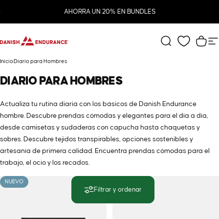
Ir directamente al contenido
diapositivas pausa
AHORRA UN 20% EN BUNDLES
DANISH ENDURANCE
Buscar
Carr
N
Inicio
Diario para Hombres
DIARIO
PARA
HOMBRES
Actualiza tu rutina diaria con los básicos de Danish Endurance
hombre. Descubre prendas cómodas y elegantes para el día a día,
desde camisetas y sudaderas con capucha hasta chaquetas y
sobres. Descubre tejidos transpirables, opciones sostenibles y
artesanía de primera calidad. Encuentra prendas cómodas para el
trabajo, el ocio y los recados.
NUEVO
NUEVO
Filtrar y ordenar