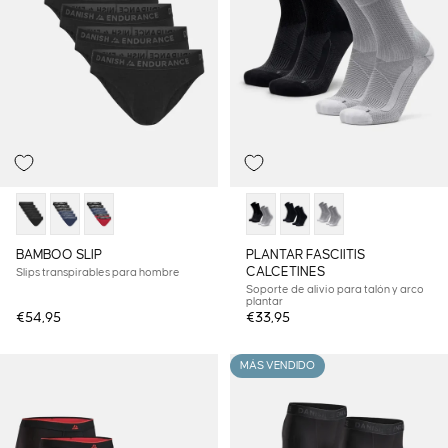
BAMBOO SLIP
PLANTAR FASCIITIS
CALCETINES
Slips transpirables para hombre
Soporte de alivio para talón y arco
plantar
€54,95
€33,95
MÁS VENDIDO