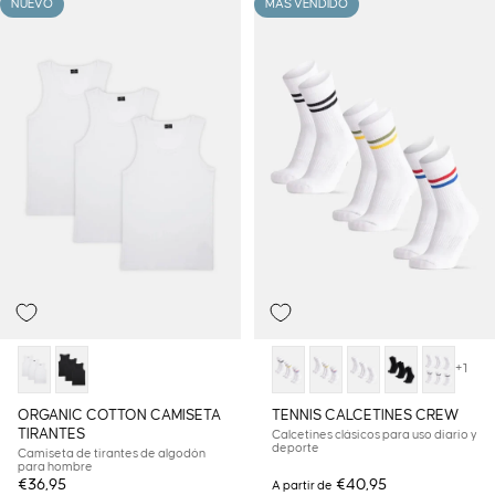
NUEVO
MÁS VENDIDO
+1
ORGANIC COTTON CAMISETA
TENNIS CALCETINES CREW
TIRANTES
Calcetines clásicos para uso diario y
deporte
Camiseta de tirantes de algodón
para hombre
€36,95
€40,95
A partir de