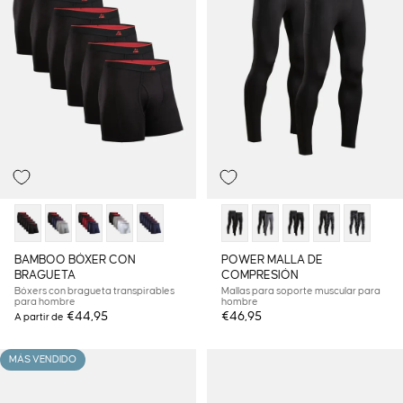
BAMBOO BÓXER CON
POWER MALLA DE
BRAGUETA
COMPRESIÓN
Bóxers con bragueta transpirables
Mallas para soporte muscular para
para hombre
hombre
€44,95
€46,95
A partir de
MÁS VENDIDO