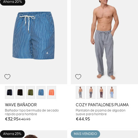
Ahorra 20%
WAVE BAÑADOR
COZY PANTALONES PIJAMA
Bañador tipo bermuda de secado
Pantalón de pijama de algodón
rápido para hombre
suave para hombre
Precio de oferta
Precio habitual
€32,95
€44,95
€40,95
Ahorra 25%
MÁS VENDIDO