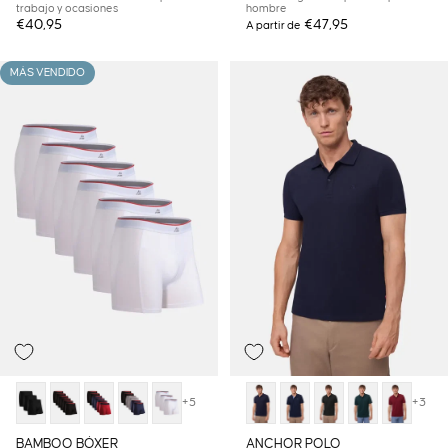
trabajo y ocasiones
hombre
€40,95
€47,95
A partir de
MÁS VENDIDO
+5
+3
BAMBOO BÓXER
ANCHOR POLO