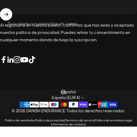
Suscríbete a nuestra lista de correo
Al registrarte en nuestro boletín, confirmas que has leído y aceptado
nuestra
política de privacidad
. Puedes retirar tu consentimiento en
cualquier momento dando de baja la suscripción.
LinkedIn
Facebook
Instagram
YouTube
TikTok
Idioma
España (EUR €)
© 2026 DANISH ENDURANCE Todos los derechos reservados.
Política de reembolso
Política de privacidad
Términos del servicio
Política de envío
Aviso legal
Información de contacto