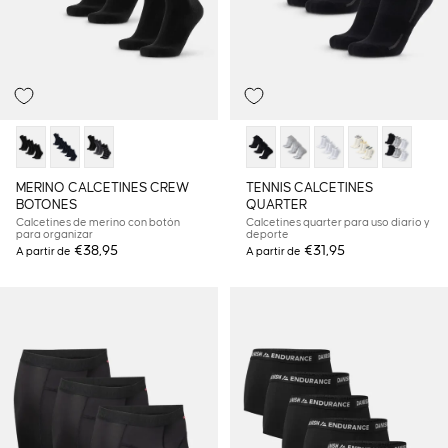
MERINO CALCETINES CREW
TENNIS CALCETINES
BOTONES
QUARTER
Calcetines de merino con botón
Calcetines quarter para uso diario y
para organizar
deporte
€38,95
€31,95
A partir de
A partir de