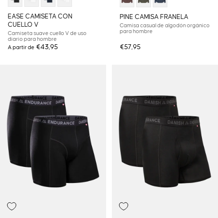
EASE CAMISETA CON
PINE CAMISA FRANELA
CUELLO V
Camisa casual de algodón orgánico
para hombre
Camiseta suave cuello V de uso
diario para hombre
€43,95
€57,95
A partir de