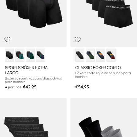
SPORTS BÓXER EXTRA
CLASSIC BÓXER CORTO
LARGO
Bóxers cortos que no se suben para
hombre
Bóxers deportivos para días activos
para hombre
€42,95
€54,95
A partir de