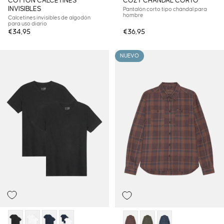
COTTON CALCETINES
COZY CHÁNDAL CORTO
INVISIBLES
Pantalón corto tipo chándal para
hombre
Calcetines invisibles de algodón
para uso diario
€34,95
€36,95
NUEVO