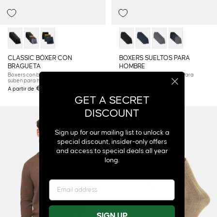
CLASSIC BÓXER CON
BOXERS SUELTOS PARA
BRAGUETA
HOMBRE
Bóxers con bragueta que no se
Boxers Holgados Suaves Para
suben para hombre
Hombre
€36,95
€44,95
A partir de
GET A SECRET
DISCOUNT
Sign up for our mailing list to unlock a
special discount, insider-only offers
and access to special deals all year
long.
SIGN UP