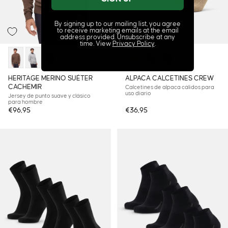
By signing up to our mailing list, you agree
to receive marketing emails at the email
address provided. Unsubscribe at any
time. View
Privacy Policy
.
HERITAGE MERINO SUÉTER
ALPACA CALCETINES CREW
CACHEMIR
Calcetines de alpaca cálidos para
uso diario
Jersey de punto suave y clásico
para hombre
€96,95
€36,95