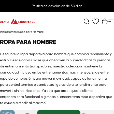
Ir directamente al contenido
diapositivas pausa
Política de devolución de 30 días
DANISH ENDURANCE
Buscar
Carr
N
Inicio
Hombre
Ropa para Hombre
ROPA
PARA
HOMBRE
Descubre la ropa deportiva para hombre que combina rendimiento y
estilo. Desde capas base que absorben la humedad hasta prendas
de entrenamiento transpirables, nuestra colección mantiene la
comodidad incluso en los entrenamientos más intensos. Elige entre
ropa de compresión para mayor movilidad, capas de lana merina
para control térmico o camisetas ligeras de alto rendimiento para
moverte sin restricciones. Ya sea que practiques ciclismo,
entrenamiento funcional o gimnasio, encontrarás ropa deportiva que
te ayuda a rendir al máximo.
NUEVO
Ahorra 25%