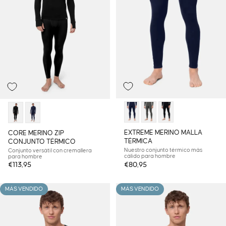
EXTREME MERINO MALLA
CORE MERINO ZIP
TÉRMICA
CONJUNTO TÉRMICO
Nuestro conjunto térmico más
Conjunto versátil con cremallera
cálido para hombre
para hombre
€113,95
€80,95
MÁS VENDIDO
MÁS VENDIDO