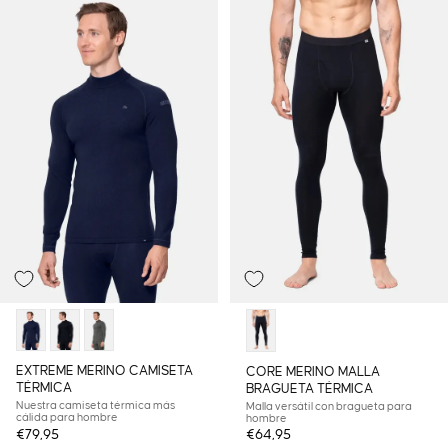
EXTREME MERINO CAMISETA
CORE MERINO MALLA
TÉRMICA
BRAGUETA TÉRMICA
Nuestra camiseta térmica más
Malla versátil con bragueta para
cálida para hombre
hombre
€79,95
€64,95