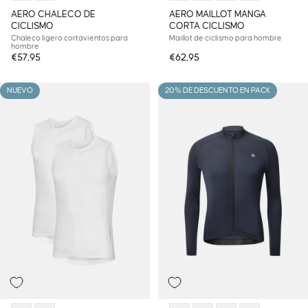
AERO CHALECO DE
AERO MAILLOT MANGA
CICLISMO
CORTA CICLISMO
Chaleco ligero cortavientos para
Maillot de ciclismo para hombre
hombre
€57,95
€62,95
NUEVO
20% DE DESCUENTO EN PACK