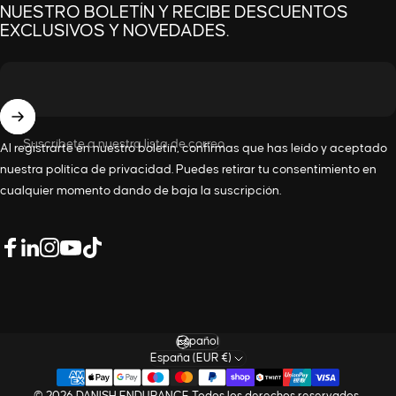
NUESTRO BOLETÍN Y RECIBE DESCUENTOS
EXCLUSIVOS Y NOVEDADES.
Suscríbete a nuestra lista de correo
Al registrarte en nuestro boletín, confirmas que has leído y aceptado
nuestra
política de privacidad
. Puedes retirar tu consentimiento en
cualquier momento dando de baja la suscripción.
LinkedIn
Facebook
Instagram
YouTube
TikTok
Idioma
España (EUR €)