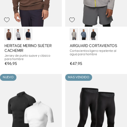
HERITAGE MERINO SUÉTER
AIRGUARD CORTAVIENTOS
CACHEMIR
Cortavientos ligero repelente al
agua para hombre
Jersey de punto suave y clásico
para hombre
€96,95
€47,95
NUEVO
MÁS VENDIDO