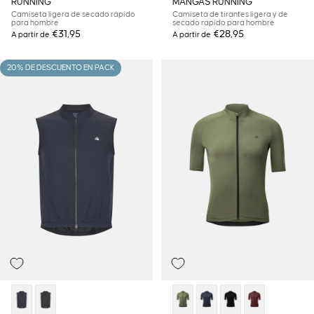
RUNNING
MANGAS RUNNING
Camiseta ligera de secado rápido
Camiseta de tirantes ligera y de
para hombre
secado rápido para hombre
€31,95
€28,95
A partir de
A partir de
20% DE DESCUENTO EN PACK