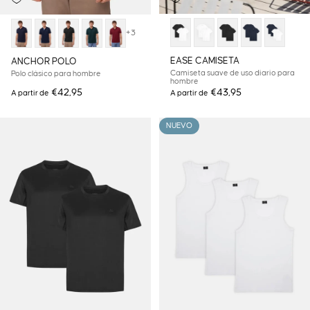
+3
EASE CAMISETA
ANCHOR POLO
Camiseta suave de uso diario para
Polo clásico para hombre
hombre
€42,95
€43,95
A partir de
A partir de
NUEVO