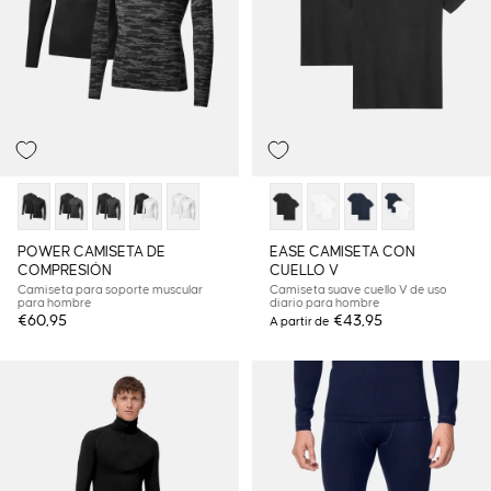
POWER CAMISETA DE
EASE CAMISETA CON
COMPRESIÓN
CUELLO V
Camiseta para soporte muscular
Camiseta suave cuello V de uso
para hombre
diario para hombre
€60,95
€43,95
A partir de