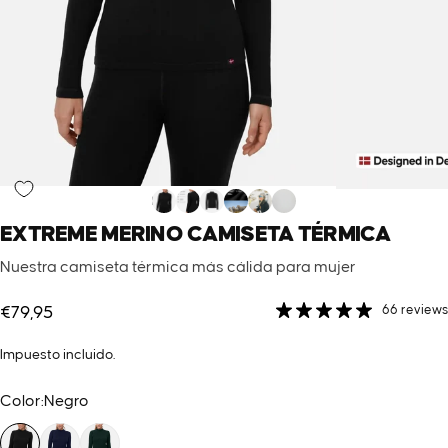
EXTREME
MERINO
CAMISETA
TÉRMICA
Nuestra camiseta térmica más cálida para mujer
66 reviews
€79,95
Impuesto incluido.
Color
Color:
Negro