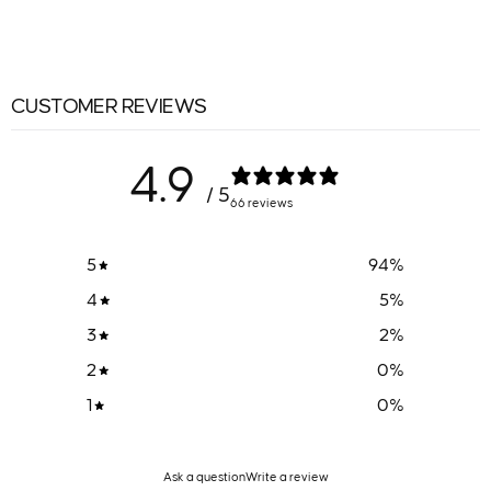
CUSTOMER REVIEWS
4.9
/ 5
66 reviews
5
94
%
4
5
%
3
2
%
2
0
%
1
0
%
Ask a question
Write a review