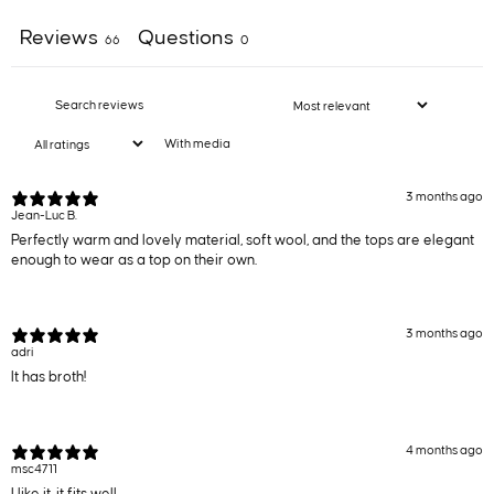
Reviews
Questions
66
0
With media
3 months ago
Jean-Luc B.
Perfectly warm and lovely material, soft wool, and the tops are elegant
enough to wear as a top on their own.
3 months ago
adri
It has broth!
4 months ago
msc4711
I like it, it fits well