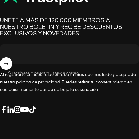
ÚNETE A MÁS DE 120.000 MIEMBROS A
NUESTRO BOLETÍN Y RECIBE DESCUENTOS
EXCLUSIVOS Y NOVEDADES.
Suscríbete a nuestra lista de correo
Al registrarte en nuestro boletín, confirmas que has leído y aceptado
nuestra
política de privacidad
. Puedes retirar tu consentimiento en
cualquier momento dando de baja la suscripción.
LinkedIn
Facebook
Instagram
YouTube
TikTok