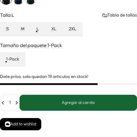
Talla
Talla:
L
Tabla de tallas
S
M
L
XL
2XL
Tamaño del paquete
Tamaño del paquete:
1-Pack
1-Pack
Date prisa, solo quedan 19 artículos en stock!
Cantidad
Agregar al carrito
Add to wishlist