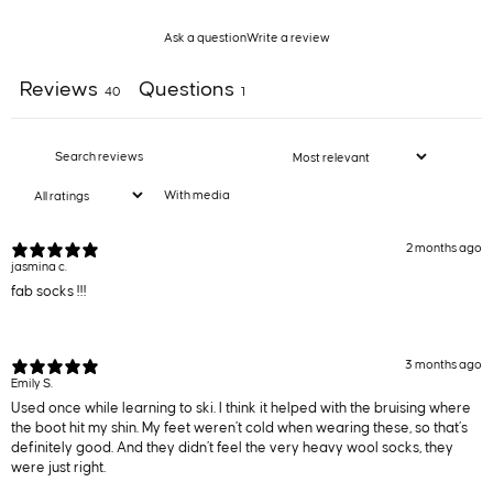
Ask a question
Write a review
Reviews
Questions
40
1
With media
2 months ago
jasmina c.
fab socks !!!
3 months ago
Emily S.
Used once while learning to ski. I think it helped with the bruising where
the boot hit my shin. My feet weren’t cold when wearing these, so that’s
definitely good. And they didn’t feel the very heavy wool socks, they
were just right.