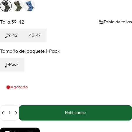
Talla
Talla:
39-42
Tabla de tallas
39-42
43-47
Tamaño del paquete
Tamaño del paquete:
1-Pack
1-Pack
Agotado
Cantidad
Notificarme