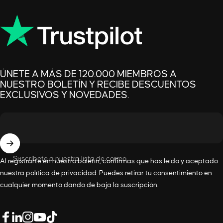
ÚNETE A MÁS DE 120.000 MIEMBROS A
NUESTRO BOLETÍN Y RECIBE DESCUENTOS
EXCLUSIVOS Y NOVEDADES.
Suscríbete a nuestra lista de correo
Al registrarte en nuestro boletín, confirmas que has leído y aceptado
nuestra
política de privacidad
. Puedes retirar tu consentimiento en
cualquier momento dando de baja la suscripción.