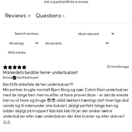
Ask a question
Write a review
Reviews
Questions
17
1
With media
10 months ago
Markedets bedste herre-underbukser!
Emina
Verified buyer
Kan KUN anbefale de her underbukser!!!!
Min partner brugte normalt Bjørn Borg og især Calvin Klein underbukser
med de lange ben, men nu efter at have prøvet disse - er det de eneste
han nu vil have og bruge 😎😎 sååå lækkert trænings stof (man lige skal
vende sig til indenunder sine bukser), dejligt perfekt-lange ben og
sidder dejligt på kroppen! Køb køb køb (til jer der ønsker lækre
underbukser eller især underbukser der ikke kravler op eller skarver)
⚠️⚠️