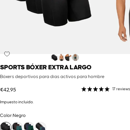
SPORTS
BÓXER
EXTRA
LARGO
Bóxers deportivos para días activos para hombre
17 reviews
€42,95
Impuesto incluido.
Color
Color:
Negro