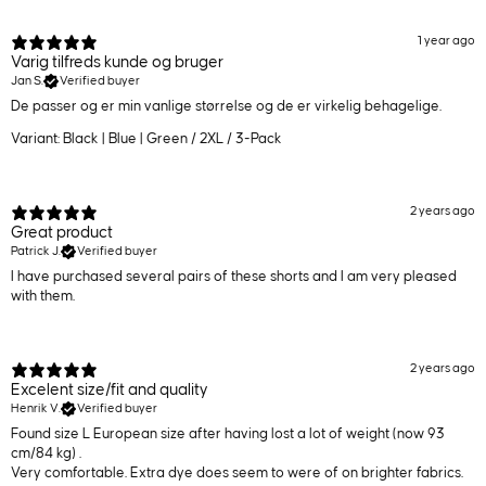
1 year ago
Varig tilfreds kunde og bruger
Jan S.
Verified buyer
De passer og er min vanlige størrelse og de er virkelig behagelige.
Variant: Black | Blue | Green / 2XL / 3-Pack
2 years ago
Great product
Patrick J.
Verified buyer
I have purchased several pairs of these shorts and I am very pleased
with them.
2 years ago
Excelent size/fit and quality
Henrik V.
Verified buyer
Found size L European size after having lost a lot of weight (now 93
cm/84 kg) .
Very comfortable. Extra dye does seem to were of on brighter fabrics.