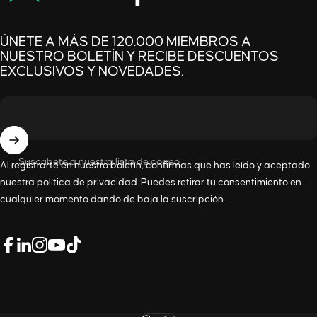
ÚNETE A MÁS DE 120.000 MIEMBROS A
NUESTRO BOLETÍN Y RECIBE DESCUENTOS
EXCLUSIVOS Y NOVEDADES.
Suscríbete a nuestra lista de correo
Al registrarte en nuestro boletín, confirmas que has leído y aceptado
nuestra
política de privacidad
. Puedes retirar tu consentimiento en
cualquier momento dando de baja la suscripción.
LinkedIn
Facebook
Instagram
YouTube
TikTok