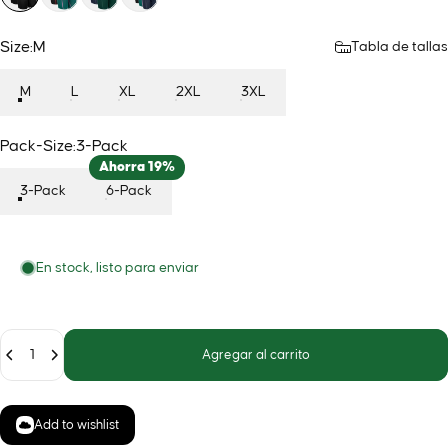
Size
Size:
M
Tabla de tallas
M
L
XL
2XL
3XL
Pack-Size
Pack-Size:
3-Pack
Ahorra 19%
3-Pack
6-Pack
En stock, listo para enviar
Cantidad
Agregar al carrito
Add to wishlist