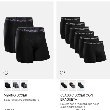
MERINO BÓXER
CLASSIC BÓXER CON
BRAGUETA
Bóxers suaves para hombre
Bóxers con bragueta que no se
suben para hombre