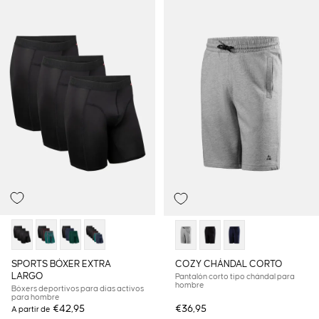
SPORTS BÓXER EXTRA
COZY CHÁNDAL CORTO
LARGO
Pantalón corto tipo chándal para
hombre
Bóxers deportivos para días activos
para hombre
€42,95
€36,95
A partir de