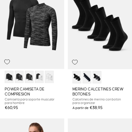
POWER CAMISETA DE
MERINO CALCETINES CREW
COMPRESIÓN
BOTONES
Camiseta para soporte muscular
Calcetines de merino con botón
para hombre
para organizar
€60,95
€38,95
A partir de