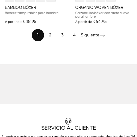
BAMBOO BÓXER
ORGANIC WOVEN BÓXER
Bóxers transpirables para hombre
Calzoncillos bóxer con tacto suave
para hombre
€48,95
€54,95
A partir de
A partir de
1
2
3
4
Siguiente
SERVICIO AL CLIENTE