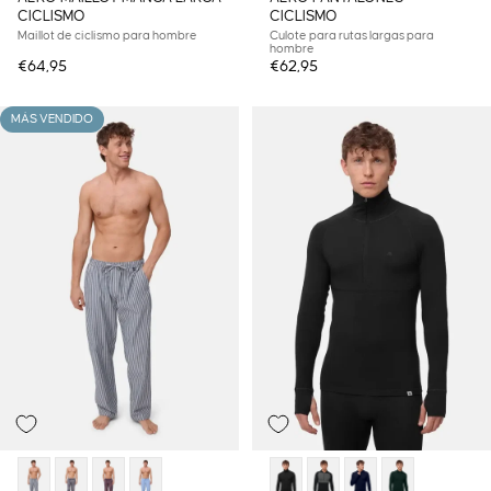
CICLISMO
CICLISMO
Maillot de ciclismo para hombre
Culote para rutas largas para
hombre
€64,95
€62,95
MÁS VENDIDO