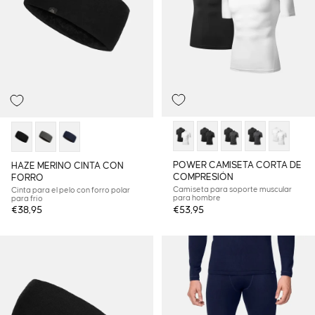
POWER CAMISETA CORTA DE
HAZE MERINO CINTA CON
COMPRESIÓN
FORRO
Camiseta para soporte muscular
Cinta para el pelo con forro polar
para hombre
para frío
€38,95
€53,95