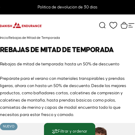
Ir directamente al contenido
diapositivas pausa
Política de devolución de 30 días
DANISH ENDURANCE
Buscar
Carr
N
Inicio
Rebajas de Mitad de Temporada
REBAJAS
DE
MITAD
DE
TEMPORADA
Rebajas de mitad de temporada: hasta un 50% de descuento
Prepárate para el verano con materiales transpirables y prendas
ligeras, ahora con hasta un 50% de descuento. Desde los mejores
productos, como bañadores cortos, calcetines de compresión y
calcetines de montaña, hasta prendas básicas como polos,
camisetas de merino y capas de modal: encuentra todo lo que
necesitas para estar fresco y cómodo.
NUEVO
Ahorra 25%
Filtrar y ordenar