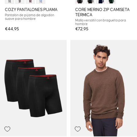
COZY PANTALONES PIJAMA
CORE MERINO ZIP CAMISETA
TÉRMICA
Pantalón de pijama de algodón
suave para hombre
Malla versátil con bragueta para
hombre
€44,95
€72,95