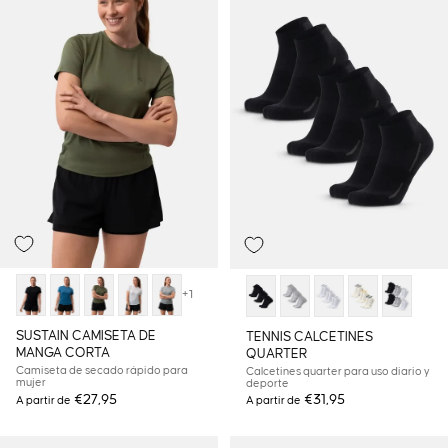
+1
SUSTAIN CAMISETA DE
TENNIS CALCETINES
MANGA CORTA
QUARTER
Camiseta de secado rápido para
Calcetines quarter para uso diario y
mujer
deporte
€27,95
€31,95
A partir de
A partir de