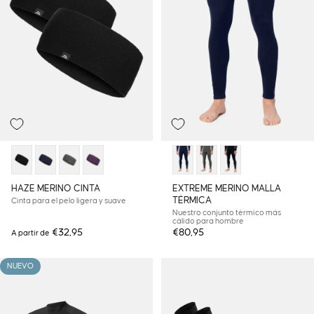
HAZE MERINO CINTA
EXTREME MERINO MALLA
TÉRMICA
Cinta para el pelo ligera y suave
Nuestro conjunto térmico más
cálido para hombre
€32,95
€80,95
A partir de
NUEVO