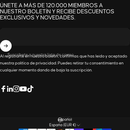
ÚNETE A MÁS DE 120.000 MIEMBROS A
NUESTRO BOLETÍN Y RECIBE DESCUENTOS
EXCLUSIVOS Y NOVEDADES.
Suscríbete a nuestra lista de correo
Al registrarte en nuestro boletín, confirmas que has leído y aceptado
nuestra
política de privacidad
. Puedes retirar tu consentimiento en
cualquier momento dando de baja la suscripción.
LinkedIn
Facebook
Instagram
YouTube
TikTok
Idioma
España (EUR €)