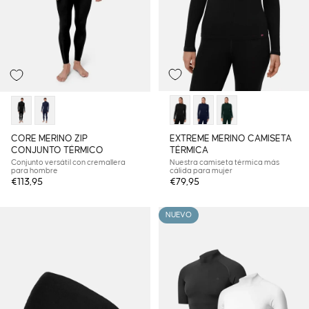
EXTREME MERINO CAMISETA
CORE MERINO ZIP
TÉRMICA
CONJUNTO TÉRMICO
Nuestra camiseta térmica más
Conjunto versátil con cremallera
cálida para mujer
para hombre
€113,95
€79,95
NUEVO