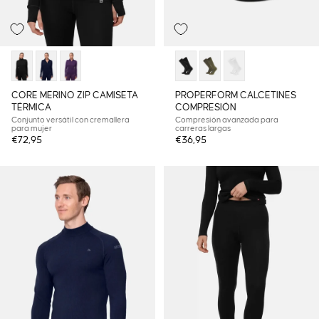
CORE MERINO ZIP CAMISETA
PROPERFORM CALCETINES
TÉRMICA
COMPRESIÓN
Conjunto versátil con cremallera
Compresión avanzada para
para mujer
carreras largas
€72,95
€36,95