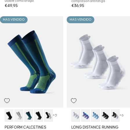
usable como braga
compresión antifatiga
€49,95
€36,95
MÁS VENDIDO
MÁS VENDIDO
+3
+6
PERFORM CALCETINES
LONG DISTANCE RUNNING