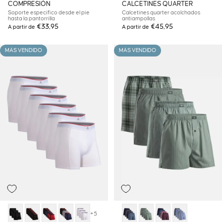
COMPRESIÓN
CALCETINES QUARTER
Soporte específico desde el pie
Calcetines quarter acolchados
hasta la pantorrilla
antiampollas
€33,95
€45,95
A partir de
A partir de
MÁS VENDIDO
MÁS VENDIDO
+5