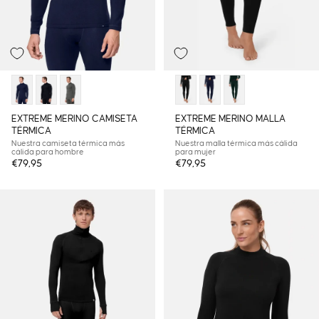
EXTREME MERINO CAMISETA
EXTREME MERINO MALLA
TÉRMICA
TÉRMICA
Nuestra camiseta térmica más
Nuestra malla térmica más cálida
cálida para hombre
para mujer
€79,95
€79,95