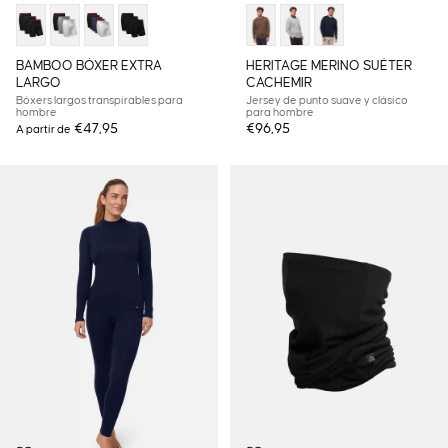
BAMBOO BÓXER EXTRA
HERITAGE MERINO SUÉTER
LARGO
CACHEMIR
Bóxers largos transpirables para
Jersey de punto suave y clásico
hombre
para hombre
€47,95
€96,95
A partir de